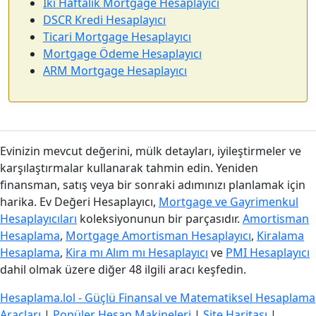
İki Haftalık Mortgage Hesaplayıcı
DSCR Kredi Hesaplayıcı
Ticari Mortgage Hesaplayıcı
Mortgage Ödeme Hesaplayıcı
ARM Mortgage Hesaplayıcı
Evinizin mevcut değerini, mülk detayları, iyileştirmeler ve
karşılaştırmalar kullanarak tahmin edin. Yeniden
finansman, satış veya bir sonraki adımınızı planlamak için
harika. Ev Değeri Hesaplayıcı,
Mortgage ve Gayrimenkul
Hesaplayıcıları
koleksiyonunun bir parçasıdır.
Amortisman
Hesaplama
,
Mortgage Amortisman Hesaplayıcı
,
Kiralama
Hesaplama
,
Kira mı Alım mı Hesaplayıcı
ve
PMI Hesaplayıcı
dahil olmak üzere diğer 48 ilgili aracı keşfedin.
Hesaplama.lol - Güçlü Finansal ve Matematiksel Hesaplama
Araçları
|
Popüler Hesap Makineleri
|
Site Haritası
|