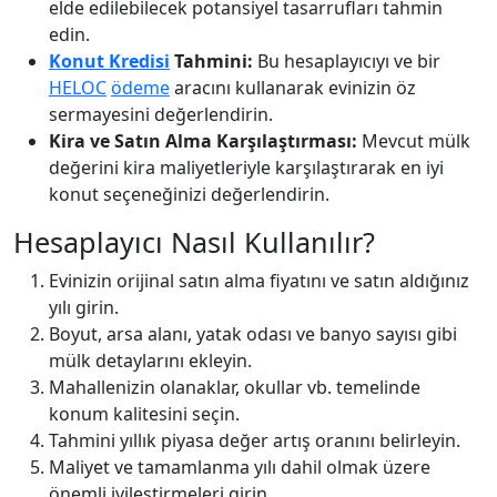
elde edilebilecek potansiyel tasarrufları tahmin
edin.
Konut Kredisi
Tahmini:
Bu hesaplayıcıyı ve bir
HELOC
ödeme
aracını kullanarak evinizin öz
sermayesini değerlendirin.
Kira ve Satın Alma Karşılaştırması:
Mevcut mülk
değerini kira maliyetleriyle karşılaştırarak en iyi
konut seçeneğinizi değerlendirin.
Hesaplayıcı Nasıl Kullanılır?
Evinizin orijinal satın alma fiyatını ve satın aldığınız
yılı girin.
Boyut, arsa alanı, yatak odası ve banyo sayısı gibi
mülk detaylarını ekleyin.
Mahallenizin olanaklar, okullar vb. temelinde
konum kalitesini seçin.
Tahmini yıllık piyasa değer artış oranını belirleyin.
Maliyet ve tamamlanma yılı dahil olmak üzere
önemli iyileştirmeleri girin.