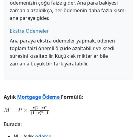
ödemenizin çoğu faize gider. Ana para bakiyesi
zamanla azaldıkça, her ödemenin daha fazla kısmı
ana paraya gider.
Ekstra Ödemeler
Ana paraya ekstra ödemeler yapmak, ödenen
toplam faizi önemli ölçüde azaltabilir ve kredi
süresini kısaltabilir. Küçük ek miktarlar bile
zamanla büyük bir fark yaratabilir.
Aylık
Mortgage Ödeme
Formülü:
M
=
P
×
r
(
1
+
r
)
n
(
1
+
r
)
n
−
1
Burada:
M
= Aylık
ödeme