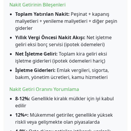
Nakit Getirinin Bileşenleri
Toplam Yatırılan Nakit:
Peşinat + kapanış
maliyetleri + yenileme maliyetleri + diğer peşin
giderler
Yıllık Vergi Öncesi Nakit Akışı:
Net işletme
geliri eksi borç servisi (ipotek ödemeleri)
Net İşletme Geliri:
Toplam kira geliri eksi
işletme giderleri (ipotek ödemeleri hariç)
İşletme Giderleri:
Emlak vergileri, sigorta,
bakım, yönetim ücretleri, kamu hizmetleri
Nakit Getiri Oranını Yorumlama
8-12%:
Genellikle kiralık mülkler için iyi kabul
edilir
12%+:
Mükemmel getiriler, genellikle yüksek
riskli veya gelişmekte olan piyasalarda