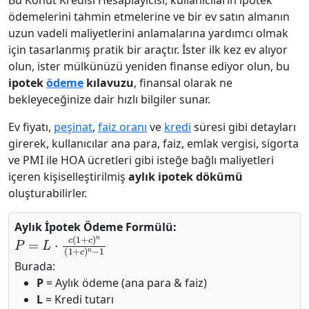
Bu Konut Kredisi Hesaplayıcısı, kullanıcıların ipotek
ödemelerini tahmin etmelerine ve bir ev satın almanın
uzun vadeli maliyetlerini anlamalarına yardımcı olmak
için tasarlanmış pratik bir araçtır. İster ilk kez ev alıyor
olun, ister mülkünüzü yeniden finanse ediyor olun, bu
ipotek
ödeme
kılavuzu
, finansal olarak ne
bekleyeceğinize dair hızlı bilgiler sunar.
Ev fiyatı,
peşinat
,
faiz oranı
ve
kredi
süresi gibi detayları
girerek, kullanıcılar ana para, faiz, emlak vergisi, sigorta
ve PMI ile HOA ücretleri gibi isteğe bağlı maliyetleri
içeren kişiselleştirilmiş
aylık ipotek dökümü
oluşturabilirler.
Aylık İpotek Ödeme Formülü:
P
=
L
⋅
c
(
1
+
c
)
n
(
1
+
c
)
n
−
1
Burada:
P
= Aylık ödeme (ana para & faiz)
L
= Kredi tutarı