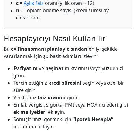
c
=
Aylık faiz
oranı (yıllık oran ÷ 12)
n
= Toplam ödeme sayısı (kredi süresi ay
cinsinden)
Hesaplayıcıyı Nasıl Kullanılır
Bu
ev finansmanı planlayıcısından
en iyi şekilde
yararlanmak için şu basit adımları izleyin:
Ev fiyatını
ve
peşinat
miktarınızı veya yüzdenizi
girin.
Tercih ettiğiniz
kredi süresini
seçin veya özel bir
süre girin.
Verdiğiniz
faiz oranını
girin.
Emlak vergisi, sigorta, PMI veya HOA ücretleri gibi
ek maliyetleri
ekleyin.
Sonuçlarınızı görmek için
“İpotek Hesapla”
butonuna tıklayın.