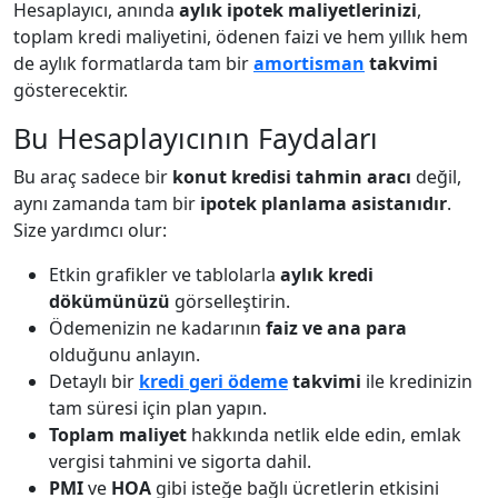
Hesaplayıcı, anında
aylık ipotek maliyetlerinizi
,
toplam kredi maliyetini, ödenen faizi ve hem yıllık hem
de aylık formatlarda tam bir
amortisman
takvimi
gösterecektir.
Bu Hesaplayıcının Faydaları
Bu araç sadece bir
konut kredisi tahmin aracı
değil,
aynı zamanda tam bir
ipotek planlama asistanıdır
.
Size yardımcı olur:
Etkin grafikler ve tablolarla
aylık kredi
dökümünüzü
görselleştirin.
Ödemenizin ne kadarının
faiz ve ana para
olduğunu anlayın.
Detaylı bir
kredi geri ödeme
takvimi
ile kredinizin
tam süresi için plan yapın.
Toplam maliyet
hakkında netlik elde edin, emlak
vergisi tahmini ve sigorta dahil.
PMI
ve
HOA
gibi isteğe bağlı ücretlerin etkisini