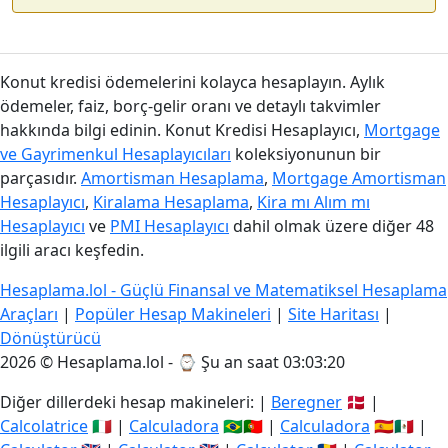
Konut kredisi ödemelerini kolayca hesaplayın. Aylık
ödemeler, faiz, borç-gelir oranı ve detaylı takvimler
hakkında bilgi edinin. Konut Kredisi Hesaplayıcı,
Mortgage
ve Gayrimenkul Hesaplayıcıları
koleksiyonunun bir
parçasıdır.
Amortisman Hesaplama
,
Mortgage Amortisman
Hesaplayıcı
,
Kiralama Hesaplama
,
Kira mı Alım mı
Hesaplayıcı
ve
PMI Hesaplayıcı
dahil olmak üzere diğer 48
ilgili aracı keşfedin.
Hesaplama.lol - Güçlü Finansal ve Matematiksel Hesaplama
Araçları
|
Popüler Hesap Makineleri
|
Site Haritası
|
Dönüştürücü
2026 © Hesaplama.lol - ⌚
Şu an saat 03:03:21
Diğer dillerdeki hesap makineleri: |
Beregner
🇩🇰 |
Calcolatrice
🇮🇹 |
Calculadora
🇧🇷🇵🇹 |
Calculadora
🇪🇸🇲🇽 |