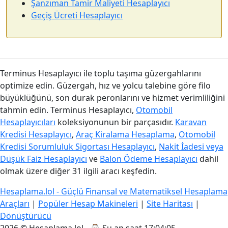
Şanzıman Tamir Maliyeti Hesaplayıcı
Geçiş Ücreti Hesaplayıcı
Terminus Hesaplayıcı ile toplu taşıma güzergahlarını
optimize edin. Güzergah, hız ve yolcu talebine göre filo
büyüklüğünü, son durak peronlarını ve hizmet verimliliğini
tahmin edin. Terminus Hesaplayıcı,
Otomobil
Hesaplayıcıları
koleksiyonunun bir parçasıdır.
Karavan
Kredisi Hesaplayıcı
,
Araç Kiralama Hesaplama
,
Otomobil
Kredisi Sorumluluk Sigortası Hesaplayıcı
,
Nakit İadesi veya
Düşük Faiz Hesaplayıcı
ve
Balon Ödeme Hesaplayıcı
dahil
olmak üzere diğer 31 ilgili aracı keşfedin.
Hesaplama.lol - Güçlü Finansal ve Matematiksel Hesaplama
Araçları
|
Popüler Hesap Makineleri
|
Site Haritası
|
Dönüştürücü