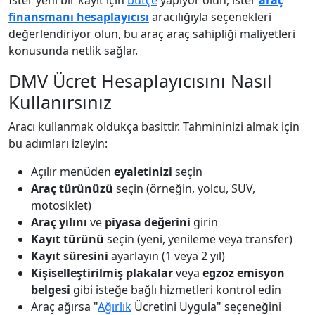
İster yeni bir kayıt için
bütçe
yapıyor olun, ister
araç
finansmanı hesaplayıcısı
aracılığıyla seçenekleri
değerlendiriyor olun, bu araç araç sahipliği maliyetleri
konusunda netlik sağlar.
DMV Ücret Hesaplayıcısını Nasıl
Kullanırsınız
Aracı kullanmak oldukça basittir. Tahmininizi almak için
bu adımları izleyin:
Açılır menüden
eyaletinizi
seçin
Araç türünüzü
seçin (örneğin, yolcu, SUV,
motosiklet)
Araç yılını
ve
piyasa değerini
girin
Kayıt türünü
seçin (yeni, yenileme veya transfer)
Kayıt süresini
ayarlayın (1 veya 2 yıl)
Kişiselleştirilmiş plakalar
veya
egzoz emisyon
belgesi
gibi isteğe bağlı hizmetleri kontrol edin
Araç ağırsa "
Ağırlık
Ücretini Uygula" seçeneğini