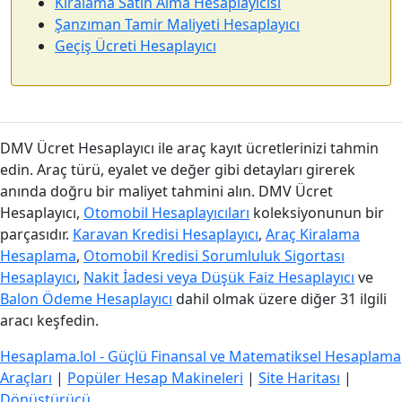
Kiralama Satın Alma Hesaplayıcısı
Şanzıman Tamir Maliyeti Hesaplayıcı
Geçiş Ücreti Hesaplayıcı
DMV Ücret Hesaplayıcı ile araç kayıt ücretlerinizi tahmin
edin. Araç türü, eyalet ve değer gibi detayları girerek
anında doğru bir maliyet tahmini alın. DMV Ücret
Hesaplayıcı,
Otomobil Hesaplayıcıları
koleksiyonunun bir
parçasıdır.
Karavan Kredisi Hesaplayıcı
,
Araç Kiralama
Hesaplama
,
Otomobil Kredisi Sorumluluk Sigortası
Hesaplayıcı
,
Nakit İadesi veya Düşük Faiz Hesaplayıcı
ve
Balon Ödeme Hesaplayıcı
dahil olmak üzere diğer 31 ilgili
aracı keşfedin.
Hesaplama.lol - Güçlü Finansal ve Matematiksel Hesaplama
Araçları
|
Popüler Hesap Makineleri
|
Site Haritası
|
Dönüştürücü