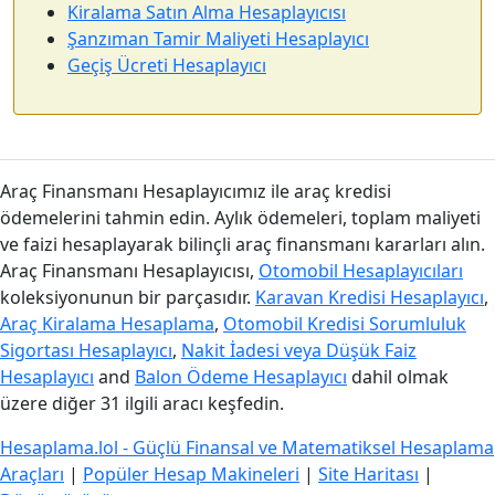
Kiralama Satın Alma Hesaplayıcısı
Şanzıman Tamir Maliyeti Hesaplayıcı
Geçiş Ücreti Hesaplayıcı
Araç Finansmanı Hesaplayıcımız ile araç kredisi
ödemelerini tahmin edin. Aylık ödemeleri, toplam maliyeti
ve faizi hesaplayarak bilinçli araç finansmanı kararları alın.
Araç Finansmanı Hesaplayıcısı,
Otomobil Hesaplayıcıları
koleksiyonunun bir parçasıdır.
Karavan Kredisi Hesaplayıcı
,
Araç Kiralama Hesaplama
,
Otomobil Kredisi Sorumluluk
Sigortası Hesaplayıcı
,
Nakit İadesi veya Düşük Faiz
Hesaplayıcı
and
Balon Ödeme Hesaplayıcı
dahil olmak
üzere diğer 31 ilgili aracı keşfedin.
Hesaplama.lol - Güçlü Finansal ve Matematiksel Hesaplama
Araçları
|
Popüler Hesap Makineleri
|
Site Haritası
|