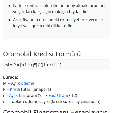
Farklı kredi verenlerden ön onay almak, oranları
ve şartları karşılaştırmak için faydalıdır.
Araç fiyatının ötesindeki ek maliyetlere, vergiler,
kayıt ve sigorta gibi dikkat edin.
Otomobil Kredisi Formülü
n
n
M = P × [r(1 + r)
] / [(1 + r)
- 1]
Burada:
M = Aylık
ödeme
P =
Kredi
tutarı (anapara)
r =
Aylık faiz
oranı (Yıllık
Faiz Oranı
/ 12)
n = Toplam ödeme sayısı (kredi süresi ay cinsinden)
Otomobil Finansmanı Hesaplayıcısı