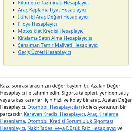
Kilometre Tazminatı Hesaplayıcı
Araç Kaplama Fiyat Hesaplayıcı
İkinci El Araç Değeri Hesaplayıcı
Filoya Hesaplayıcı
Motosiklet Kredisi Hesaplayıcı
Kiralama Satın Alma Hesaplayıcısı
Şanzıman Tamir Maliyeti Hesaplayıcı
Geçiş Ücreti Hesaplayıcı
Kaza sonrası aracınızın değer kaybını bu Azalan Değer
Hesaplayıcı ile tahmin edin. Sigorta talepleri, yeniden satış
veya takas kararları için hızlı ve kolay bir araç. Azalan Değer
Hesaplayıcı,
Otomobil Hesaplayıcıları
koleksiyonunun bir
parçasıdır.
Karavan Kredisi Hesaplayıcı
,
Araç Kiralama
Hesaplama
,
Otomobil Kredisi Sorumluluk Sigortası
Hesaplayıcı
,
Nakit İadesi veya Düşük Faiz Hesaplayıcı
ve