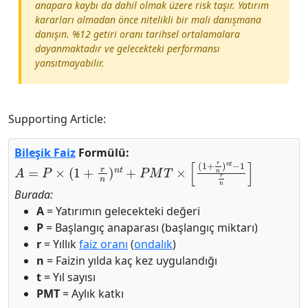
anapara kaybı da dahil olmak üzere risk taşır. Yatırım
kararları almadan önce nitelikli bir mali danışmana
danışın. %12 getiri oranı tarihsel ortalamalara
dayanmaktadır ve gelecekteki performansı
yansıtmayabilir.
Supporting Article:
Bileşik Faiz
Formülü:
A
=
P
×
(
1
+
r
n
)
n
t
+
P
M
T
×
[
(
1
+
r
n
)
n
t
−
1
r
n
]
Burada:
A
= Yatırımın gelecekteki değeri
P
= Başlangıç anaparası (başlangıç miktarı)
r
= Yıllık
faiz oranı
(
ondalık
)
n
= Faizin yılda kaç kez uygulandığı
t
= Yıl sayısı
PMT
= Aylık katkı