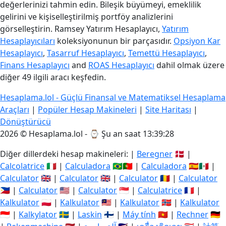
değerlerinizi tahmin edin. Bileşik büyümeyi, emeklilik
gelirini ve kişiselleştirilmiş portföy analizlerini
görselleştirin. Ramsey Yatırım Hesaplayıcı,
Yatırım
Hesaplayıcıları
koleksiyonunun bir parçasıdır.
Opsiyon Kar
Hesaplayıcı
,
Tasarruf Hesaplayıcı
,
Temettü Hesaplayıcı
,
Finans Hesaplayıcı
and
ROAS Hesaplayıcı
dahil olmak üzere
diğer 49 ilgili aracı keşfedin.
Hesaplama.lol - Güçlü Finansal ve Matematiksel Hesaplama
Araçları
|
Popüler Hesap Makineleri
|
Site Haritası
|
Dönüştürücü
2026 © Hesaplama.lol - ⌚
Şu an saat 13:39:29
Diğer dillerdeki hesap makineleri: |
Beregner
🇩🇰 |
Calcolatrice
🇮🇹 |
Calculadora
🇧🇷🇵🇹 |
Calculadora
🇪🇸🇲🇽 |
Calculator
🇬🇧 |
Calculator
🇬🇧 |
Calculator
🇷🇴 |
Calculator
🇵🇭 |
Calculator
🇺🇸 |
Calculator
🇸🇬 |
Calculatrice
🇫🇷 |
Kalkulator
🇵🇱 |
Kalkulator
🇲🇾 |
Kalkulator
🇳🇴 |
Kalkulator
🇮🇩 |
Kalkylator
🇸🇪 |
Laskin
🇫🇮 |
Máy tính
🇻🇳 |
Rechner
🇩🇪