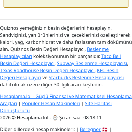
Quiznos yemeğinizin besin değerlerini hesaplayın.
Sandviçinizi, yan ürünlerinizi ve içeceklerinizi özelleştirerek
kalori, yağ, karbonhidrat ve daha fazlasının tam dökümünü
alın. Quiznos Besin Değeri Hesaplayıcı,
Beslenme
Hesaplayıcıları
koleksiyonunun bir parçasıdır.
Taco Bell
Besin Değeri Hesaplayıcı
,
Subway Beslenme Hesaplayıcısı
,
Texas Roadhouse Besin Değeri Hesaplayıcı
,
KFC Besin
Değeri Hesaplayıcı
ve
Starbucks Beslenme Hesaplayıcısı
dahil olmak üzere diğer 30 ilgili aracı keşfedin.
Hesaplama.lol - Güçlü Finansal ve Matematiksel Hesaplama
Araçları
|
Popüler Hesap Makineleri
|
Site Haritası
|
Dönüştürücü
2026 © Hesaplama.lol - ⌚
Şu an saat 08:18:11
Diğer dillerdeki hesap makineleri: |
Beregner
🇩🇰 |