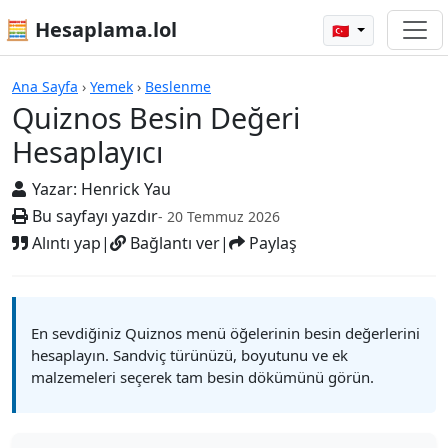
🧮 Hesaplama.lol
🇹🇷
Hesap Makineleri
Ana Sayfa
›
Yemek
›
Beslenme
Quiznos Besin Değeri
Hesaplayıcı
Yazar:
Henrick Yau
Bu sayfayı yazdır
- 20 Temmuz 2026
Alıntı yap
|
Bağlantı ver
|
Paylaş
En sevdiğiniz Quiznos menü öğelerinin besin değerlerini
hesaplayın. Sandviç türünüzü, boyutunu ve ek
malzemeleri seçerek tam besin dökümünü görün.