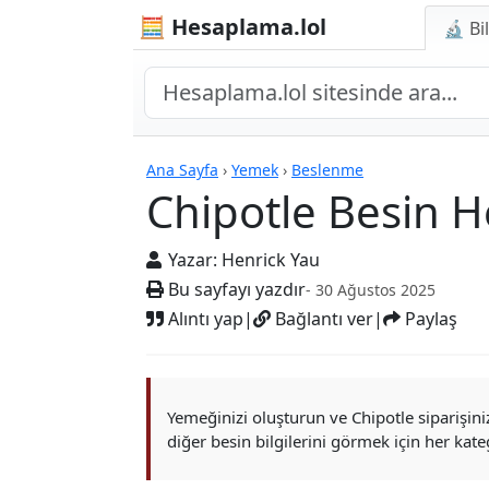
🧮 Hesaplama.lol
🔬 Bi
Hesap Makineleri
Ana Sayfa
›
Yemek
›
Beslenme
Chipotle Besin H
Yazar:
Henrick Yau
Bu sayfayı yazdır
- 30 Ağustos 2025
Alıntı yap
|
Bağlantı ver
|
Paylaş
Yemeğinizi oluşturun ve Chipotle siparişiniz
diğer besin bilgilerini görmek için her kate