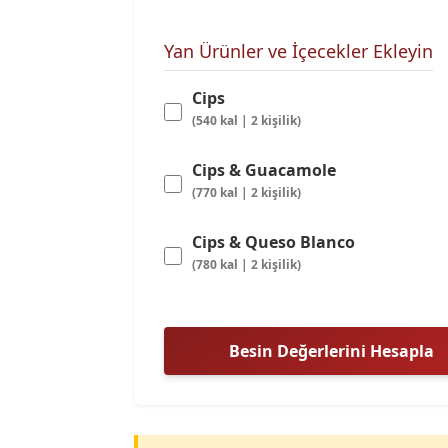
Yan Ürünler ve İçecekler Ekleyin
Cips
(540 kal | 2 kişilik)
Cips & Guacamole
(770 kal | 2 kişilik)
Cips & Queso Blanco
(780 kal | 2 kişilik)
Besin Değerlerini Hesapla