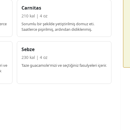
Carnitas
210 kal | 4 oz
lerce
Sorumlu bir şekilde yetiştirilmiş domuz eti.
Saatlerce pişirilmiş, ardından didiklenmiş.
Sebze
230 kal | 4 oz
ri ve
Taze guacamole'mizi ve seçtiğiniz fasulyeleri içerir.
k