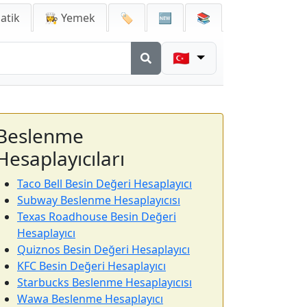
atik
👩‍🍳 Yemek
🏷️
🆕
📚
🇹🇷
Beslenme
Hesaplayıcıları
Taco Bell Besin Değeri Hesaplayıcı
Subway Beslenme Hesaplayıcısı
Texas Roadhouse Besin Değeri
Hesaplayıcı
Quiznos Besin Değeri Hesaplayıcı
KFC Besin Değeri Hesaplayıcı
Starbucks Beslenme Hesaplayıcısı
Wawa Beslenme Hesaplayıcı