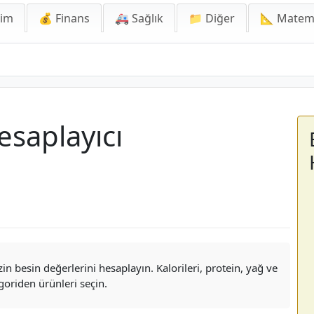
lim
💰 Finans
🚑 Sağlık
📁 Diğer
📐 Matem
esaplayıcı
in besin değerlerini hesaplayın. Kalorileri, protein, yağ ve
goriden ürünleri seçin.