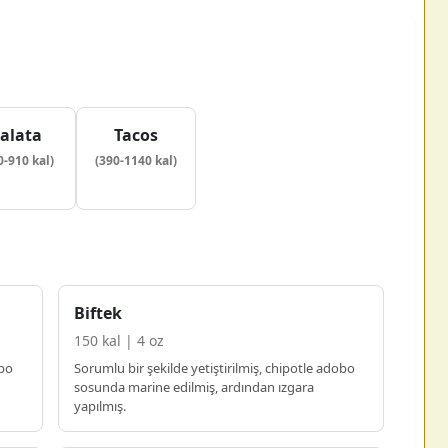
alata
Tacos
0-910 kal)
(390-1140 kal)
Biftek
150 kal | 4 oz
obo
Sorumlu bir şekilde yetiştirilmiş, chipotle adobo
sosunda marine edilmiş, ardından ızgara
yapılmış.