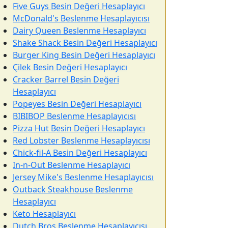
Five Guys Besin Değeri Hesaplayıcı
McDonald's Beslenme Hesaplayıcısı
Dairy Queen Beslenme Hesaplayıcı
Shake Shack Besin Değeri Hesaplayıcı
Burger King Besin Değeri Hesaplayıcı
Çilek Besin Değeri Hesaplayıcı
Cracker Barrel Besin Değeri
Hesaplayıcı
Popeyes Besin Değeri Hesaplayıcı
BIBIBOP Beslenme Hesaplayıcısı
Pizza Hut Besin Değeri Hesaplayıcı
Red Lobster Beslenme Hesaplayıcısı
Chick-fil-A Besin Değeri Hesaplayıcı
In-n-Out Beslenme Hesaplayıcı
Jersey Mike's Beslenme Hesaplayıcısı
Outback Steakhouse Beslenme
Hesaplayıcı
Keto Hesaplayıcı
Dutch Bros Beslenme Hesaplayıcısı