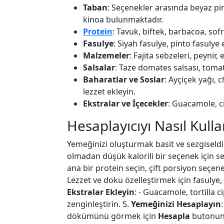
Taban
: Seçenekler arasında beyaz pir
kinoa bulunmaktadır.
Protein
: Tavuk, biftek, barbacoa, sof
Fasulye
: Siyah fasulye, pinto fasulye
Malzemeler
: Fajita sebzeleri, peynir
Salsalar
: Taze domates salsası, tomatil
Baharatlar ve Soslar
: Ayçiçek yağı, 
lezzet ekleyin.
Ekstralar ve İçecekler
: Guacamole, c
Hesaplayıcıyı Nasıl Kulla
Yemeğinizi oluşturmak basit ve sezgiseldi
olmadan düşük kalorili bir seçenek için s
ana bir protein seçin, çift porsiyon seçen
Lezzet ve doku özelleştirmek için fasulye, 
Ekstralar Ekleyin
: - Guacamole, tortilla c
zenginleştirin. 5.
Yemeğinizi Hesaplayın
dökümünü görmek için
Hesapla
butonuna