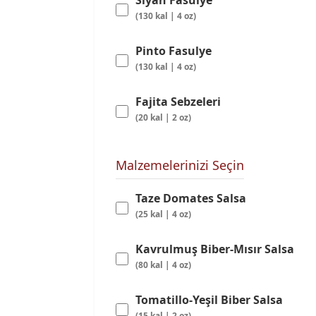
Siyah Fasulye
(130 kal | 4 oz)
Pinto Fasulye
(130 kal | 4 oz)
Fajita Sebzeleri
(20 kal | 2 oz)
Malzemelerinizi Seçin
Taze Domates Salsa
(25 kal | 4 oz)
Kavrulmuş Biber-Mısır Salsa
(80 kal | 4 oz)
Tomatillo-Yeşil Biber Salsa
(15 kal | 2 oz)