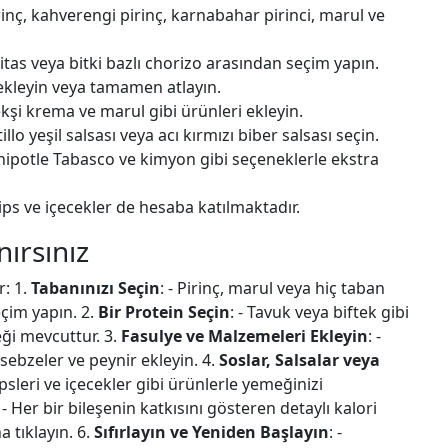
inç, kahverengi pirinç, karnabahar pirinci, marul ve
ritas veya bitki bazlı chorizo arasından seçim yapın.
 ekleyin veya tamamen atlayın.
, ekşi krema ve marul gibi ürünleri ekleyin.
lo yeşil salsası veya acı kırmızı biber salsası seçin.
chipotle Tabasco ve kimyon gibi seçeneklerle ekstra
ips ve içecekler de hesaba katılmaktadır.
nırsınız
r: 1.
Tabanınızı Seçin
: - Pirinç, marul veya hiç taban
eçim yapın. 2.
Bir Protein Seçin
: - Tavuk veya biftek gibi
eği mevcuttur. 3.
Fasulye ve Malzemeleri Ekleyin
: -
sebzeler ve peynir ekleyin. 4.
Soslar, Salsalar veya
ipsleri ve içecekler gibi ürünlerle yemeğinizi
: - Her bir bileşenin katkısını gösteren detaylı kalori
 tıklayın. 6.
Sıfırlayın ve Yeniden Başlayın
: -