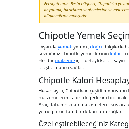
Feragatname: Besin bilgileri, Chipotle'ın yayı
boyutuna, hazırlama yöntemlerine ve malzeme k
bilgilendirme amaçlıdır.
Chipotle Yemek Seçi
Dışarıda
yemek
yemek,
doğru
bilgilerle h
sevdiğiniz Chipotle yemeklerinin
kalori
içe
Her bir
malzeme
için detaylı kalori sayım
oluşturmanızı sağlar.
Chipotle Kalori Hesaplayı
Hesaplayıcı, Chipotle'ın çeşitli menüsünü 
malzemelerin kalori değerlerini toplarak ö
Araç, tabanınızdan malzemelere, soslara v
yemeğinizin tam bir dökümünü sağlar.
Özelleştirebileceğiniz Kateg