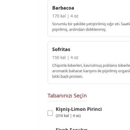
Barbacoa
170 kal | 4 oz
Sorumlu bir şekilde yetiştirilmiş sığır eti. Saat
pişirilmiş, ardından didiklenmiş.
Sofritas
150 kal | 4 oz
Chipotle biberleri, kavrulmuş poblano biberle
aromatik baharat karışımı ile pişirilmiş organi
bitki bazlı protein.
Tabanınızı Seçin
Kişniş-Limon Pirinci
(210 kal | 4 oz)