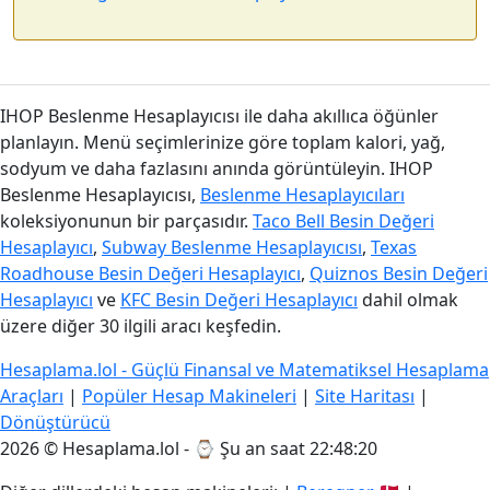
IHOP Beslenme Hesaplayıcısı ile daha akıllıca öğünler
planlayın. Menü seçimlerinize göre toplam kalori, yağ,
sodyum ve daha fazlasını anında görüntüleyin. IHOP
Beslenme Hesaplayıcısı,
Beslenme Hesaplayıcıları
koleksiyonunun bir parçasıdır.
Taco Bell Besin Değeri
Hesaplayıcı
,
Subway Beslenme Hesaplayıcısı
,
Texas
Roadhouse Besin Değeri Hesaplayıcı
,
Quiznos Besin Değeri
Hesaplayıcı
ve
KFC Besin Değeri Hesaplayıcı
dahil olmak
üzere diğer 30 ilgili aracı keşfedin.
Hesaplama.lol - Güçlü Finansal ve Matematiksel Hesaplama
Araçları
|
Popüler Hesap Makineleri
|
Site Haritası
|
Dönüştürücü
2026 © Hesaplama.lol - ⌚
Şu an saat 22:48:21