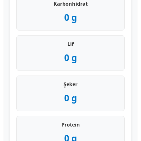
Karbonhidrat
0
g
Lif
0
g
Şeker
0
g
Protein
0
g