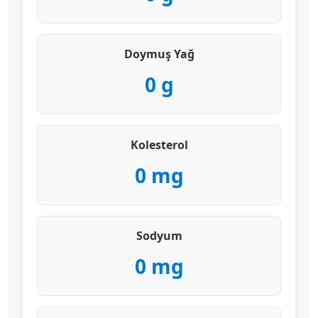
Doymuş Yağ
0
g
Kolesterol
0
mg
Sodyum
0
mg