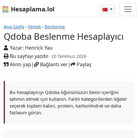
🧮 Hesaplama.lol
🇹🇷
Hesap Makineleri
Ana Sayfa
›
Yemek
›
Beslenme
Qdoba Beslenme Hesaplayıcı
Yazar:
Henrick Yau
Bu sayfayı yazdır
- 20 Temmuz 2026
Alıntı yap
|
Bağlantı ver
|
Paylaş
Bu hesaplayıcıyı Qdoba öğününüzün besin içeriğini
tahmin etmek için kullanın. Farklı kategorilerden öğeler
seçerek toplam kalori, protein, karbonhidrat ve daha
fazlasını görün.