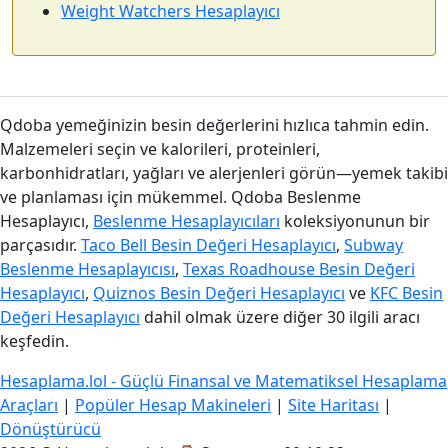
Weight Watchers Hesaplayıcı
Qdoba yemeğinizin besin değerlerini hızlıca tahmin edin.
Malzemeleri seçin ve kalorileri, proteinleri,
karbonhidratları, yağları ve alerjenleri görün—yemek takibi
ve planlaması için mükemmel. Qdoba Beslenme
Hesaplayıcı,
Beslenme Hesaplayıcıları
koleksiyonunun bir
parçasıdır.
Taco Bell Besin Değeri Hesaplayıcı
,
Subway
Beslenme Hesaplayıcısı
,
Texas Roadhouse Besin Değeri
Hesaplayıcı
,
Quiznos Besin Değeri Hesaplayıcı
ve
KFC Besin
Değeri Hesaplayıcı
dahil olmak üzere diğer 30 ilgili aracı
keşfedin.
Hesaplama.lol - Güçlü Finansal ve Matematiksel Hesaplama
Araçları
|
Popüler Hesap Makineleri
|
Site Haritası
|
Dönüştürücü