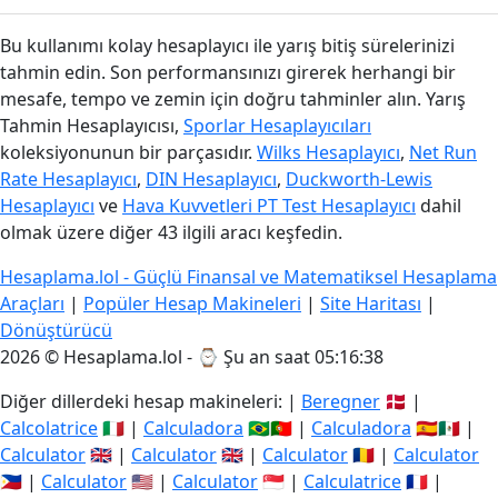
Bu kullanımı kolay hesaplayıcı ile yarış bitiş sürelerinizi
tahmin edin. Son performansınızı girerek herhangi bir
mesafe, tempo ve zemin için doğru tahminler alın. Yarış
Tahmin Hesaplayıcısı,
Sporlar Hesaplayıcıları
koleksiyonunun bir parçasıdır.
Wilks Hesaplayıcı
,
Net Run
Rate Hesaplayıcı
,
DIN Hesaplayıcı
,
Duckworth-Lewis
Hesaplayıcı
ve
Hava Kuvvetleri PT Test Hesaplayıcı
dahil
olmak üzere diğer 43 ilgili aracı keşfedin.
Hesaplama.lol - Güçlü Finansal ve Matematiksel Hesaplama
Araçları
|
Popüler Hesap Makineleri
|
Site Haritası
|
Dönüştürücü
2026 © Hesaplama.lol - ⌚
Şu an saat 05:16:39
Diğer dillerdeki hesap makineleri: |
Beregner
🇩🇰 |
Calcolatrice
🇮🇹 |
Calculadora
🇧🇷🇵🇹 |
Calculadora
🇪🇸🇲🇽 |
Calculator
🇬🇧 |
Calculator
🇬🇧 |
Calculator
🇷🇴 |
Calculator
🇵🇭 |
Calculator
🇺🇸 |
Calculator
🇸🇬 |
Calculatrice
🇫🇷 |