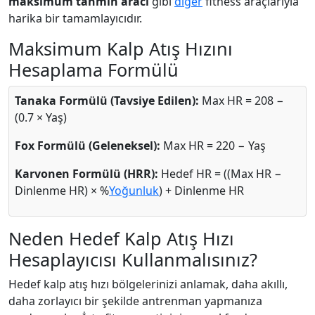
maksimum tahmin aracı
gibi
diğer
fitness araçlarıyla
harika bir tamamlayıcıdır.
Maksimum Kalp Atış Hızını
Hesaplama Formülü
Tanaka Formülü (Tavsiye Edilen):
Max HR = 208 −
(0.7 × Yaş)
Fox Formülü (Geleneksel):
Max HR = 220 − Yaş
Karvonen Formülü (HRR):
Hedef HR = ((Max HR −
Dinlenme HR) × %
Yoğunluk
) + Dinlenme HR
Neden Hedef Kalp Atış Hızı
Hesaplayıcısı Kullanmalısınız?
Hedef kalp atış hızı bölgelerinizi anlamak, daha akıllı,
daha zorlayıcı bir şekilde antrenman yapmanıza