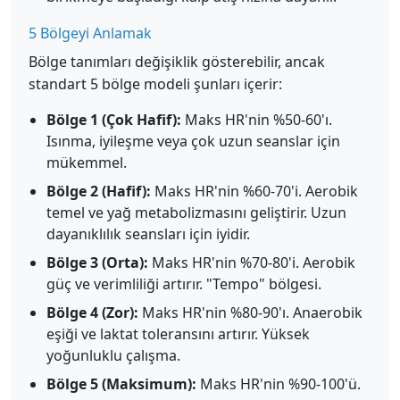
5 Bölgeyi Anlamak
Bölge tanımları değişiklik gösterebilir, ancak
standart 5 bölge modeli şunları içerir:
Bölge 1 (Çok Hafif):
Maks HR'nin %50-60'ı.
Isınma, iyileşme veya çok uzun seanslar için
mükemmel.
Bölge 2 (Hafif):
Maks HR'nin %60-70'i. Aerobik
temel ve yağ metabolizmasını geliştirir. Uzun
dayanıklılık seansları için iyidir.
Bölge 3 (Orta):
Maks HR'nin %70-80'i. Aerobik
güç ve verimliliği artırır. "Tempo" bölgesi.
Bölge 4 (Zor):
Maks HR'nin %80-90'ı. Anaerobik
eşiği ve laktat toleransını artırır. Yüksek
yoğunluklu çalışma.
Bölge 5 (Maksimum):
Maks HR'nin %90-100'ü.