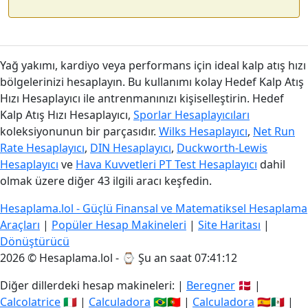
Yağ yakımı, kardiyo veya performans için ideal kalp atış hızı
bölgelerinizi hesaplayın. Bu kullanımı kolay Hedef Kalp Atış
Hızı Hesaplayıcı ile antrenmanınızı kişiselleştirin. Hedef
Kalp Atış Hızı Hesaplayıcı,
Sporlar Hesaplayıcıları
koleksiyonunun bir parçasıdır.
Wilks Hesaplayıcı
,
Net Run
Rate Hesaplayıcı
,
DIN Hesaplayıcı
,
Duckworth-Lewis
Hesaplayıcı
ve
Hava Kuvvetleri PT Test Hesaplayıcı
dahil
olmak üzere diğer 43 ilgili aracı keşfedin.
Hesaplama.lol - Güçlü Finansal ve Matematiksel Hesaplama
Araçları
|
Popüler Hesap Makineleri
|
Site Haritası
|
Dönüştürücü
2026 © Hesaplama.lol - ⌚
Şu an saat 07:41:13
Diğer dillerdeki hesap makineleri: |
Beregner
🇩🇰 |
Calcolatrice
🇮🇹 |
Calculadora
🇧🇷🇵🇹 |
Calculadora
🇪🇸🇲🇽 |