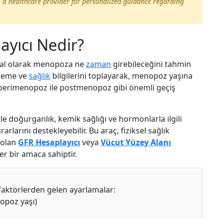
h a healthcare provider for personalized guidance regarding
yıcı Nedir?
oğal olarak menopoza ne
zaman
girebileceğini tahmin
 üreme ve
sağlık
bilgilerini toplayarak, menopoz yaşına
ve perimenopoz ile postmenopoz gibi önemli geçiş
 doğurganlık, kemik sağlığı ve hormonlarla ilgili
rlarını destekleyebilir. Bu araç, fiziksel sağlık
 olan
GFR Hesaplayıcı
veya
Vücut Yüzey Alanı
er bir amaca sahiptir.
 faktörlerden gelen ayarlamalar:
opoz yaşı)