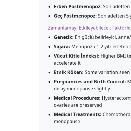
Erken Postmenopoz:
Son adetten so
Geç Postmenopoz:
Son adetten 5 yı
Zamanlamayı Etkileyebilecek Faktörle
Genetik:
En güçlü belirleyici, ann
Sigara:
Menopozu 1-2 yıl ilerletebil
Vücut Kitle İndeksi:
Higher BMI te
accelerate it
Etnik Köken:
Some variation seen 
Pregnancies and Birth Control:
Mo
delay menopause slightly
Medical Procedures:
Hysterectomy
ovaries are preserved
Medical Treatments:
Chemotherapy
menopause