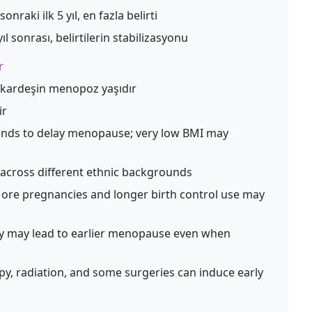
nraki ilk 5 yıl, en fazla belirti
l sonrası, belirtilerin stabilizasyonu
r
e/kardeşin menopoz yaşıdır
ir
nds to delay menopause; very low BMI may
across different ethnic backgrounds
re pregnancies and longer birth control use may
 may lead to earlier menopause even when
, radiation, and some surgeries can induce early