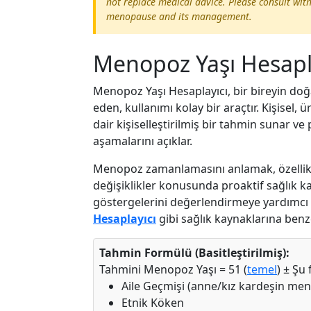
not replace medical advice. Please consult wit
menopause and its management.
Menopoz Yaşı Hesapla
Menopoz Yaşı Hesaplayıcı, bir bireyin d
eden, kullanımı kolay bir araçtır. Kişisel,
dair kişiselleştirilmiş bir tahmin sunar 
aşamalarını açıklar.
Menopoz zamanlamasını anlamak, özellikle
değişiklikler konusunda proaktif sağlık kara
göstergelerini değerlendirmeye yardımcı
Hesaplayıcı
gibi sağlık kaynaklarına benz
Tahmin Formülü (Basitleştirilmiş):
Tahmini Menopoz Yaşı = 51 (
temel
) ± Şu
Aile Geçmişi (anne/kız kardeşin men
Etnik Köken