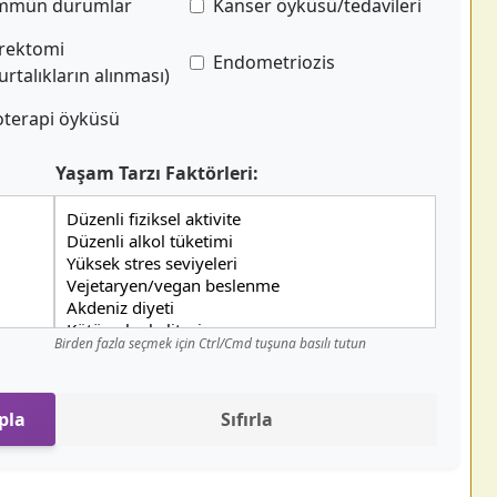
mmün durumlar
Kanser öyküsü/tedavileri
rektomi
Endometriozis
rtalıkların alınması)
terapi öyküsü
Yaşam Tarzı Faktörleri:
Birden fazla seçmek için Ctrl/Cmd tuşuna basılı tutun
pla
Sıfırla