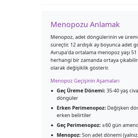
Menopozu Anlamak
Menopoz, adet döngülerinin ve üreme y
süreçtir. 12 ardışık ay boyunca adet g
Avrupa'da ortalama menopoz yaşı 51 ol
herhangi bir zamanda ortaya çıkabilir;
olarak değişiklik gösterir.
Menopoz Geçişinin Aşamaları
Geç Üreme Dönemi:
35-40 yaş civa
döngüler
Erken Perimenopoz:
Değişken dön
erken belirtiler
Geç Perimenopoz:
≥60 gün amenore
Menopoz:
Son adet dönemi (yalnız