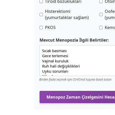
Tiroid bozuklukları
Otoi
Histerektomi
Oofe
(yumurtalıklar sağlam)
(yumu
PKOS
Kemo
Mevcut Menopozla İlgili Belirtiler:
Birden fazla seçmek için Ctrl/Cmd tuşuna basılı tutun
Menopoz Zaman Çizelgesini Hesa