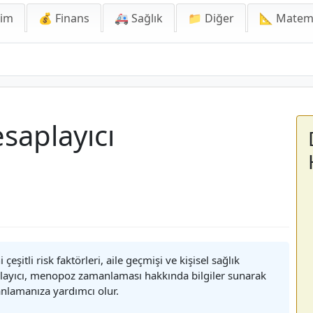
lim
💰 Finans
🚑 Sağlık
📁 Diğer
📐 Matem
saplayıcı
eşitli risk faktörleri, aile geçmişi ve kişisel sağlık
playıcı, menopoz zamanlaması hakkında bilgiler sunarak
anlamanıza yardımcı olur.