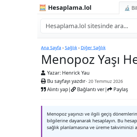
🧮 Hesaplama.lol
🔬 Bi
Hesap Makineleri
Ana Sayfa
›
Sağlık
›
Diğer Sağlık
Menopoz Yaşı He
Yazar:
Henrick Yau
Bu sayfayı yazdır
- 20 Temmuz 2026
Alıntı yap
|
Bağlantı ver
|
Paylaş
Menopoz yaşınızı ve ilgili geçiş dönemlerini ç
bilgilerine dayanarak hesaplayın. Bu hesa
sağlık planlamasına ve üreme takviminizi 