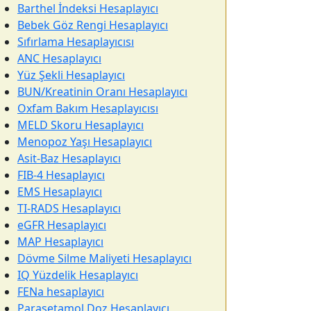
Barthel İndeksi Hesaplayıcı
Bebek Göz Rengi Hesaplayıcı
Sıfırlama Hesaplayıcısı
ANC Hesaplayıcı
Yüz Şekli Hesaplayıcı
BUN/Kreatinin Oranı Hesaplayıcı
Oxfam Bakım Hesaplayıcısı
MELD Skoru Hesaplayıcı
Menopoz Yaşı Hesaplayıcı
Asit-Baz Hesaplayıcı
FIB-4 Hesaplayıcı
EMS Hesaplayıcı
TI-RADS Hesaplayıcı
eGFR Hesaplayıcı
MAP Hesaplayıcı
Dövme Silme Maliyeti Hesaplayıcı
IQ Yüzdelik Hesaplayıcı
FENa hesaplayıcı
Parasetamol Doz Hesaplayıcı