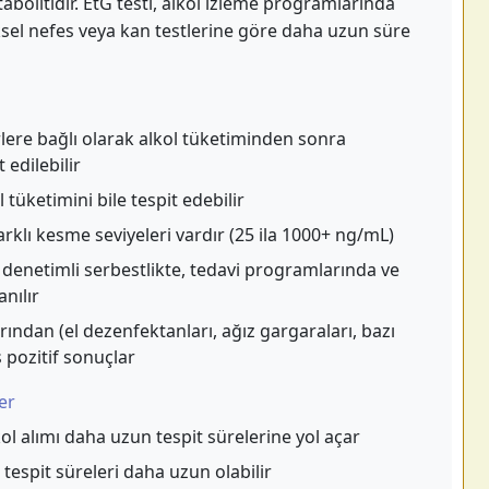
bolitidir. EtG testi, alkol izleme programlarında
ksel nefes veya kan testlerine göre daha uzun süre
örlere bağlı olarak alkol tüketiminden sonra
 edilebilir
tüketimini bile tespit edebilir
farklı kesme seviyeleri vardır (25 ila 1000+ ng/mL)
denetimli serbestlikte, tedavi programlarında ve
anılır
rından (el dezenfektanları, ağız gargaraları, bazı
 pozitif sonuçlar
er
l alımı daha uzun tespit sürelerine yol açar
 tespit süreleri daha uzun olabilir