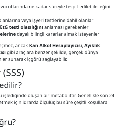
vücutlarında ne kadar süreyle tespit edilebileceğini
planlarına veya işyeri testlerine dahil olanlar
 EtG testi olasılığını
anlaması gerekenler
elerine
dayalı bilinçli kararlar almak isteyenler
 geçmez, ancak
Kan Alkol Hesaplayıcısı
,
Ayıklık
ısı
gibi araçlara benzer şekilde, gerçek dünya
nler sunarak içgörü sağlayabilir.
 (SSS)
edilir?
işlediğinde oluşan bir metabolittir. Genellikle son 24
 etmek için idrarda ölçülür, bu süre çeşitli koşullara
oğru?