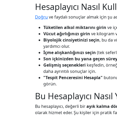
Hesaplayıcı Nasıl Kull
Doğru
ve faydalı sonuçlar almak için şu ad
Tüketilen alkol miktarını girin
ve iç
Vücut ağırlığınızı girin
ve kilogram v
Biyolojik cinsiyetinizi seçin
, bu da 
yardımcı olur.
İçme alışkanlığınızı seçin
(tek seferl
Son içkinizden bu yana geçen sürey
Gelişmiş seçenekleri
keşfedin, örneğ
daha ayrıntılı sonuçlar için.
"Tespit Penceresini Hesapla"
butonun
görün.
Bu Hesaplayıcı Nasıl 
Bu hesaplayıcı, değerli bir
ayık kalma dö
olarak hizmet eder. Şu kişiler için pratik f