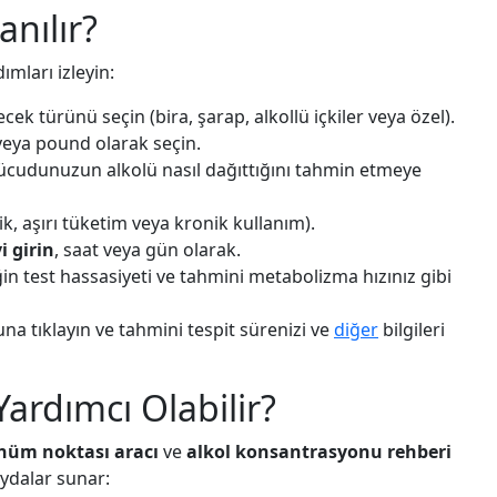
anılır?
ımları izleyin:
ecek türünü seçin (bira, şarap, alkollü içkiler veya özel).
eya pound olarak seçin.
vücudunuzun alkolü nasıl dağıttığını tahmin etmeye
ik, aşırı tüketim veya kronik kullanım).
i girin
, saat veya gün olarak.
in test hassasiyeti ve tahmini metabolizma hızınız gibi
a tıklayın ve tahmini tespit sürenizi ve
diğer
bilgileri
Yardımcı Olabilir?
nüm noktası aracı
ve
alkol konsantrasyonu rehberi
aydalar sunar: