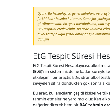
Uyarı: Bu hesaplayıcı, genel kalıplara ve araş
farklılıkları hesaba katamaz. Sonuçlar yaklaşık
görülmemelidir. Bireysel metabolizma, hidrasy
EtG tespitini etkileyebilir. Bu araç yalnızca 
alkol testiyle ilgili yasal amaçlar için kullan
danışın.
EtG Tespit Süresi Hes
EtG Tespit Süresi Hesaplayıcısı, alkol me
(EtG)
'nin sisteminizde ne kadar süreyle t
etkileşimli bir araçtır. EtG, idrar alkol tes
seviyeleri sıfıra döndükten çok sonra alkol
Bu araç, kullanıcıların çeşitli kişisel ve t
tahmin etmelerine yardımcı olur. Kan alko
değerlendirerek hem bir
BAC tahmin ara