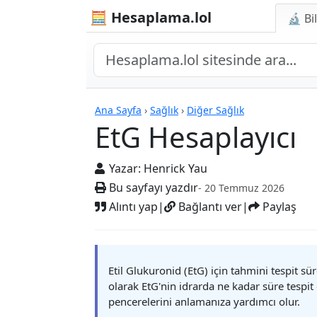
🧮 Hesaplama.lol
🔬 Bi
Hesap Makineleri
Ana Sayfa
›
Sağlık
›
Diğer Sağlık
EtG Hesaplayıcı
Yazar:
Henrick Yau
Bu sayfayı yazdır
- 20 Temmuz 2026
Alıntı yap
|
Bağlantı ver
|
Paylaş
Etil Glukuronid (EtG) için tahmini tespit sü
olarak EtG'nin idrarda ne kadar süre tespit 
pencerelerini anlamanıza yardımcı olur.