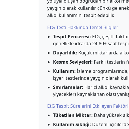
yoluyla oluşan doğrudan bir alkol meta
yaygın olarak kullanılır çünkü gelene
alkol kullanımını tespit edebilir.
EtG Testi Hakkında Temel Bilgiler
Tespit Penceresi:
EtG, çeşitli fakt
genellikle idrarda 24-80+ saat tespit
Duyarlılık:
Küçük miktarlarda alkol 
Kesme Seviyeleri:
Farklı testlerin 
Kullanım:
İzleme programlarında, 
işyeri testlerinde yaygın olarak kull
Sınırlamalar:
Harici alkol kaynakla
yiyecekler) kaynaklanan olası yanlış
EtG Tespit Sürelerini Etkileyen Faktörl
Tüketilen Miktar:
Daha yüksek alko
Kullanım Sıklığı:
Düzenli içicilerde