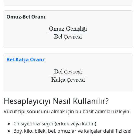
Omuz-Bel Oranı
:
Omuz Genişliği
Bel Çevresi
ş
ğ
Ç
Bel-Kalça Oranı
:
Bel Çevresi
Kalça Çevresi
Ç
ç
Ç
Hesaplayıcıyı Nasıl Kullanılır?
Vücut tipi sonucunu almak için bu basit adımları izleyin:
Cinsiyetinizi seçin (erkek veya kadın).
Boy, kilo, bilek, bel, omuzlar ve kalçalar dahil fiziksel