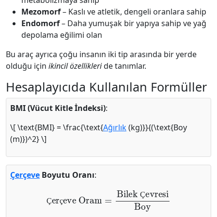
metabolizmaya sahip
Mezomorf
– Kaslı ve atletik, dengeli oranlara sahip
Endomorf
– Daha yumuşak bir yapıya sahip ve yağ
depolama eğilimi olan
Bu araç ayrıca çoğu insanın iki tip arasında bir yerde
olduğu için
ikincil özellikleri
de tanımlar.
Hesaplayıcıda Kullanılan Formüller
BMI (Vücut Kitle İndeksi)
:
\[ \text{BMI} = \frac{\text{
Ağırlık
(kg)}}{(\text{Boy
(m)})^2} \]
Çerçeve
Boyutu Oranı
:
Çerçeve Oranı
=
Bilek Çevresi
Boy
Ç
Ç
ç