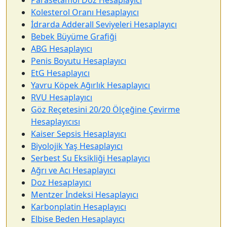
Kolesterol Oranı Hesaplayıcı
İdrarda Adderall Seviyeleri Hesaplayıcı
Bebek Büyüme Grafiği
ABG Hesaplayıcı
Penis Boyutu Hesaplayıcı
EtG Hesaplayıcı
Yavru Köpek Ağırlık Hesaplayıcı
RVU Hesaplayıcı
Göz Reçetesini 20/20 Ölçeğine Çevirme
Hesaplayıcısı
Kaiser Sepsis Hesaplayıcı
Biyolojik Yaş Hesaplayıcı
Serbest Su Eksikliği Hesaplayıcı
Ağrı ve Acı Hesaplayıcı
Doz Hesaplayıcı
Mentzer İndeksi Hesaplayıcı
Karbonplatin Hesaplayıcı
Elbise Beden Hesaplayıcı