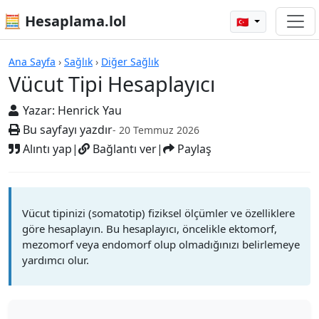
🧮 Hesaplama.lol
🇹🇷
Hesap Makineleri
Ana Sayfa
›
Sağlık
›
Diğer Sağlık
Vücut Tipi Hesaplayıcı
Yazar:
Henrick Yau
Bu sayfayı yazdır
- 20 Temmuz 2026
Alıntı yap
|
Bağlantı ver
|
Paylaş
Vücut tipinizi (somatotip) fiziksel ölçümler ve özelliklere
göre hesaplayın. Bu hesaplayıcı, öncelikle ektomorf,
mezomorf veya endomorf olup olmadığınızı belirlemeye
yardımcı olur.