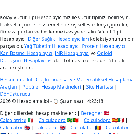
Kolay Vücut Tipi Hesaplayıcımız ile vücut tipinizi belirleyin.
Fiziksel ölçümleriniz temelinde kişiselleştirilmiş içgörüler,
fitness ipuçları ve beslenme tavsiyeleri alın. Vücut Tipi
Hesaplayıcı,
Diğer Sağlık Hesaplayıcıları
koleksiyonunun bir
parçasıdır.
Yağ Tüketimi Hesaplayıcı
,
Protein Hesaplayıcı
,
Kan Basıncı Hesaplayıcı
,
INR Hesaplayıcı
ve
Opioid
Dönüşüm Hesaplayıcısı
dahil olmak üzere diğer 61 ilgili
aracı keşfedin.
Hesaplama.lol - Güçlü Finansal ve Matematiksel Hesaplama
Araçları
|
Popüler Hesap Makineleri
|
Site Haritası
|
Dönüştürücü
2026 © Hesaplama.lol - ⌚
Şu an saat 14:23:19
Diğer dillerdeki hesap makineleri: |
Beregner
🇩🇰 |
Calcolatrice
🇮🇹 |
Calculadora
🇧🇷🇵🇹 |
Calculadora
🇪🇸🇲🇽 |
Calculator
🇬🇧 |
Calculator
🇬🇧 |
Calculator
🇷🇴 |
Calculator