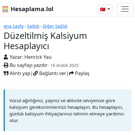
🧮 Hesaplama.lol
🇹🇷
Hesap Makineleri
Ana Sayfa
›
Sağlık
›
Diğer Sağlık
Düzeltilmiş Kalsiyum
Hesaplayıcı
Yazar:
Henrick Yau
Bu sayfayı yazdır
- 16 Aralık 2025
Alıntı yap
|
Bağlantı ver
|
Paylaş
Vücut ağırlığınız, yaşınız ve aktivite seviyenize göre
kalsiyum gereksinimlerinizi hesaplayın. Bu hesaplayıcı,
günlük kalsiyum ihtiyaçlarınızı tahmin etmeye yardımcı
olur.