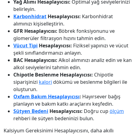
Yağ Alımı Hesaplayıcısı:
Optimal yağ seviyelerinizi
belirleyin.
Karbonhidrat
Hesaplayıcısı:
Karbonhidrat
alımınızı kişiselleştirin.
GFR Hesaplayıcısı:
Böbrek fonksiyonunu ve
glomerüler filtrasyon hızını tahmin edin.
Vücut Tipi
Hesaplayıcısı:
Fiziksel yapınızı ve vücut
şekli sınıflandırmanızı anlayın.
BAC Hesaplayıcısı:
Alkol alımınızı analiz edin ve kan
alkol seviyelerini tahmin edin.
Chipotle Beslenme Hesaplayıcısı:
Chipotle
siparişinizi
kalori
dökümü ve beslenme bilgileri ile
oluşturun.
Oxfam Bakım Hesaplayıcısı
:
Hayırsever bağış
planlayın ve bakım katkı araçlarını keşfedin.
Sütyen Bedeni
Hesaplayıcısı:
Doğru cup
ölçüm
rehberi ile sütyen bedeninizi bulun.
Kalsiyum Gereksinimi Hesaplayıcısını, daha akıllı