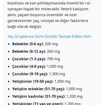
kasılması ve kan pıhtılaşmasında önemli bir rol
oynayan hayati bir mineraldir. Yeterli kalsiyum
alımı, yaşam boyunca önemlidir ve özel
gereksinimler yaş, cinsiyet ve diğer faktörlere
bağlı olarak değişir.
Yaş Gruplarına Göre Günlük Tavsiye Edilen Alım
Bebekler (0-6 ay):
200 mg
Bebekler (6-12 ay):
260 mg
Çocuklar (1-3 yaş):
700 mg
Çocuklar (4-8 yaş):
1,000 mg
Çocuklar (9-18 yaş):
1,300 mg
Yetişkinler (19-50 yaş):
1,000 mg
Yetişkin erkekler (51-70 yaş):
1,000 mg
Yetişkin kadınlar (51-70 yaş):
1,200 mg
Yetişkinler (71 yaş ve üzeri):
1,200 mg