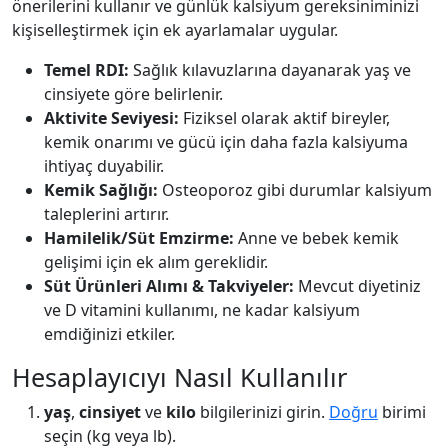
önerilerini kullanır ve günlük kalsiyum gereksiniminizi
kişiselleştirmek için ek ayarlamalar uygular.
Temel RDI:
Sağlık kılavuzlarına dayanarak yaş ve
cinsiyete göre belirlenir.
Aktivite Seviyesi:
Fiziksel olarak aktif bireyler,
kemik onarımı ve gücü için daha fazla kalsiyuma
ihtiyaç duyabilir.
Kemik Sağlığı:
Osteoporoz gibi durumlar kalsiyum
taleplerini artırır.
Hamilelik/Süt Emzirme:
Anne ve bebek kemik
gelişimi için ek alım gereklidir.
Süt Ürünleri Alımı & Takviyeler:
Mevcut diyetiniz
ve D vitamini kullanımı, ne kadar kalsiyum
emdiğinizi etkiler.
Hesaplayıcıyı Nasıl Kullanılır
yaş
,
cinsiyet
ve
kilo
bilgilerinizi girin.
Doğru
birimi
seçin (kg veya lb).