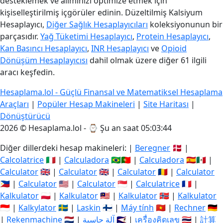
desteklemek ve alımınızı optimize etmek için
kişiselleştirilmiş içgörüler edinin. Düzeltilmiş Kalsiyum
Hesaplayıcı,
Diğer Sağlık Hesaplayıcıları
koleksiyonunun bir
parçasıdır.
Yağ Tüketimi Hesaplayıcı
,
Protein Hesaplayıcı
,
Kan Basıncı Hesaplayıcı
,
INR Hesaplayıcı
ve
Opioid
Dönüşüm Hesaplayıcısı
dahil olmak üzere diğer 61 ilgili
aracı keşfedin.
Hesaplama.lol - Güçlü Finansal ve Matematiksel Hesaplama
Araçları
|
Popüler Hesap Makineleri
|
Site Haritası
|
Dönüştürücü
2026 © Hesaplama.lol - ⌚
Şu an saat 05:03:45
Diğer dillerdeki hesap makineleri: |
Beregner
🇩🇰 |
Calcolatrice
🇮🇹 |
Calculadora
🇧🇷🇵🇹 |
Calculadora
🇪🇸🇲🇽 |
Calculator
🇬🇧 |
Calculator
🇬🇧 |
Calculator
🇷🇴 |
Calculator
🇵🇭 |
Calculator
🇺🇸 |
Calculator
🇸🇬 |
Calculatrice
🇫🇷 |
Kalkulator
🇵🇱 |
Kalkulator
🇲🇾 |
Kalkulator
🇳🇴 |
Kalkulator
🇮🇩 |
Kalkylator
🇸🇪 |
Laskin
🇫🇮 |
Máy tính
🇻🇳 |
Rechner
🇩🇪
|
Rekenmachine
🇳🇱 |
آلة حاسبة
🇸🇦 |
เครื่องคิดเลข
🇹🇭 |
計算