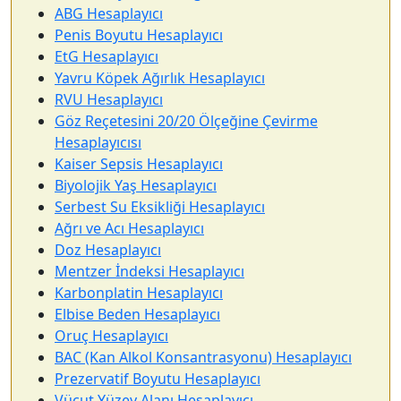
ABG Hesaplayıcı
Penis Boyutu Hesaplayıcı
EtG Hesaplayıcı
Yavru Köpek Ağırlık Hesaplayıcı
RVU Hesaplayıcı
Göz Reçetesini 20/20 Ölçeğine Çevirme
Hesaplayıcısı
Kaiser Sepsis Hesaplayıcı
Biyolojik Yaş Hesaplayıcı
Serbest Su Eksikliği Hesaplayıcı
Ağrı ve Acı Hesaplayıcı
Doz Hesaplayıcı
Mentzer İndeksi Hesaplayıcı
Karbonplatin Hesaplayıcı
Elbise Beden Hesaplayıcı
Oruç Hesaplayıcı
BAC (Kan Alkol Konsantrasyonu) Hesaplayıcı
Prezervatif Boyutu Hesaplayıcı
Vücut Yüzey Alanı Hesaplayıcı