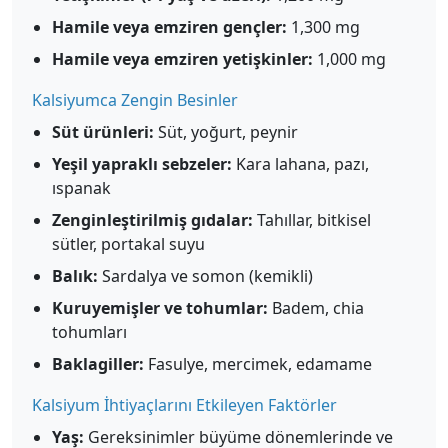
Hamile veya emziren gençler:
1,300 mg
Hamile veya emziren yetişkinler:
1,000 mg
Kalsiyumca Zengin Besinler
Süt ürünleri:
Süt, yoğurt, peynir
Yeşil yapraklı sebzeler:
Kara lahana, pazı,
ıspanak
Zenginleştirilmiş gıdalar:
Tahıllar, bitkisel
sütler, portakal suyu
Balık:
Sardalya ve somon (kemikli)
Kuruyemişler ve tohumlar:
Badem, chia
tohumları
Baklagiller:
Fasulye, mercimek, edamame
Kalsiyum İhtiyaçlarını Etkileyen Faktörler
Yaş:
Gereksinimler büyüme dönemlerinde ve