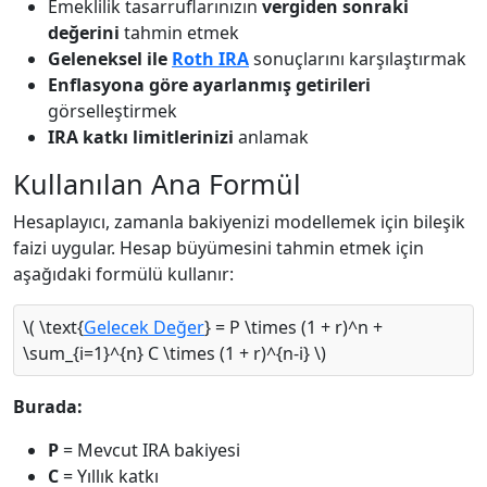
Emeklilik tasarruflarınızın
vergiden sonraki
değerini
tahmin etmek
Geleneksel ile
Roth IRA
sonuçlarını karşılaştırmak
Enflasyona göre ayarlanmış getirileri
görselleştirmek
IRA katkı limitlerinizi
anlamak
Kullanılan Ana Formül
Hesaplayıcı, zamanla bakiyenizi modellemek için bileşik
faizi uygular. Hesap büyümesini tahmin etmek için
aşağıdaki formülü kullanır:
\( \text{
Gelecek Değer
} = P \times (1 + r)^n +
\sum_{i=1}^{n} C \times (1 + r)^{n-i} \)
Burada:
P
= Mevcut IRA bakiyesi
C
= Yıllık katkı