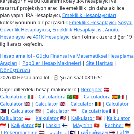
karşılaştırın ve bu kullanımı kolay IRA hesaplayıcı ve
tasarruf projeksiyon aracı ile emeklilik için daha akıllıca
plan yapın. IRA Hesaplayıcı,
Emeklilik Hesaplayıcıları
koleksiyonunun bir parçasıdır.
Emeklilik Hesaplayıcı
,
Sosyal
Güvenlik Hesaplayıcısı
,
Emeklilik Hesaplayıcısı
,
Anüite
Hesaplayıcı
ve
401K Hesaplayıcı
dahil olmak üzere diğer 19
ilgili aracı keşfedin.
Hesaplama.lol - Güçlü Finansal ve Matematiksel Hesaplama
Araçları
|
Popüler Hesap Makineleri
|
Site Haritası
|
Dönüştürücü
2026 © Hesaplama.lol - ⌚
Şu an saat 08:16:52
Diğer dillerdeki hesap makineleri: |
Beregner
🇩🇰 |
Calcolatrice
🇮🇹 |
Calculadora
🇧🇷🇵🇹 |
Calculadora
🇪🇸🇲🇽 |
Calculator
🇬🇧 |
Calculator
🇬🇧 |
Calculator
🇷🇴 |
Calculator
🇵🇭 |
Calculator
🇺🇸 |
Calculator
🇸🇬 |
Calculatrice
🇫🇷 |
Kalkulator
🇵🇱 |
Kalkulator
🇲🇾 |
Kalkulator
🇳🇴 |
Kalkulator
🇮🇩 |
Kalkylator
🇸🇪 |
Laskin
🇫🇮 |
Máy tính
🇻🇳 |
Rechner
🇩🇪
|
Rekenmachine
🇳🇱 |
آلة حاسبة
🇸🇦 |
เครื่องคิดเลข
🇹🇭 |
計算