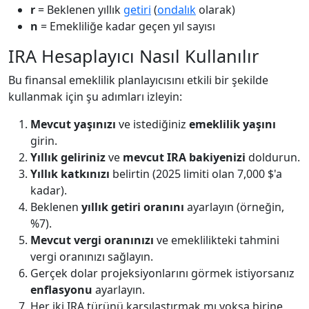
r
= Beklenen yıllık
getiri
(
ondalık
olarak)
n
= Emekliliğe kadar geçen yıl sayısı
IRA Hesaplayıcı Nasıl Kullanılır
Bu finansal emeklilik planlayıcısını etkili bir şekilde
kullanmak için şu adımları izleyin:
Mevcut yaşınızı
ve istediğiniz
emeklilik yaşını
girin.
Yıllık geliriniz
ve
mevcut IRA bakiyenizi
doldurun.
Yıllık katkınızı
belirtin (2025 limiti olan 7,000 $'a
kadar).
Beklenen
yıllık getiri oranını
ayarlayın (örneğin,
%7).
Mevcut vergi oranınızı
ve emeklilikteki tahmini
vergi oranınızı sağlayın.
Gerçek dolar projeksiyonlarını görmek istiyorsanız
enflasyonu
ayarlayın.
Her iki IRA türünü karşılaştırmak mı yoksa birine