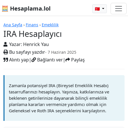
🧮 Hesaplama.lol
🇹🇷
Hesap Makineleri
Ana Sayfa
›
Finans
›
Emeklilik
IRA Hesaplayıcı
Yazar:
Henrick Yau
Bu sayfayı yazdır
- 7 Haziran 2025
Alıntı yap
|
Bağlantı ver
|
Paylaş
Zamanla potansiyel IRA (Bireysel Emeklilik Hesabı)
tasarruflarınızı hesaplayın. Yaşınıza, katkılarınıza ve
beklenen getirilerinize dayanarak bilinçli emeklilik
planlama kararları vermenize yardımcı olmak için
Geleneksel ve Roth IRA seçeneklerini karşılaştırın.