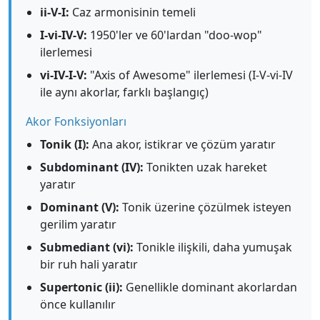
ii-V-I:
Caz armonisinin temeli
I-vi-IV-V:
1950'ler ve 60'lardan "doo-wop"
ilerlemesi
vi-IV-I-V:
"Axis of Awesome" ilerlemesi (I-V-vi-IV
ile aynı akorlar, farklı başlangıç)
Akor Fonksiyonları
Tonik (I):
Ana akor, istikrar ve çözüm yaratır
Subdominant (IV):
Tonikten uzak hareket
yaratır
Dominant (V):
Tonik üzerine çözülmek isteyen
gerilim yaratır
Submediant (vi):
Tonikle ilişkili, daha yumuşak
bir ruh hali yaratır
Supertonic (ii):
Genellikle dominant akorlardan
önce kullanılır