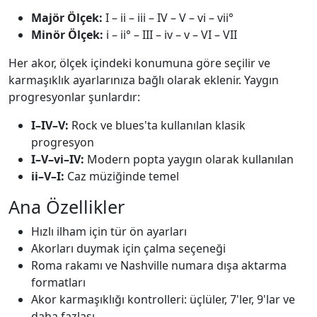
Majör Ölçek:
I – ii – iii – IV – V – vi – vii°
Minör Ölçek:
i – ii° – III – iv – v – VI – VII
Her akor, ölçek içindeki konumuna göre seçilir ve
karmaşıklık ayarlarınıza bağlı olarak eklenir. Yaygın
progresyonlar şunlardır:
I–IV–V:
Rock ve blues'ta kullanılan klasik
progresyon
I–V–vi–IV:
Modern popta yaygın olarak kullanılan
ii–V–I:
Caz müziğinde temel
Ana Özellikler
Hızlı ilham için tür ön ayarları
Akorları duymak için çalma seçeneği
Roma rakamı ve Nashville numara dışa aktarma
formatları
Akor karmaşıklığı kontrolleri: üçlüler, 7'ler, 9'lar ve
daha fazlası