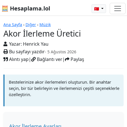
🧮 Hesaplama.lol
🇹🇷
Hesap Makineleri
Ana Sayfa
›
Diğer
›
Müzik
Akor İlerleme Üretici
Yazar:
Henrick Yau
Bu sayfayı yazdır
- 5 Ağustos 2026
Alıntı yap
|
Bağlantı ver
|
Paylaş
Bestelerinize akor ilerlemeleri oluşturun. Bir anahtar
seçin, bir tür belirleyin ve ilerlemenizi çeşitli seçeneklerle
özelleştirin.
Akor İlerleme Ayarları