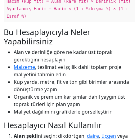
Hacim (küp fit) = Alan (kare fit) × Derinlik (fit)
Ayarlanmış Hacim = Hacim × (1 + Sıkışma %) × (1 +
İsraf %)
Bu Hesaplayıcıyla Neler
Yapabilirsiniz
Alan ve derinliğe göre ne kadar üst toprak
gerektiğini hesaplayın
Malzeme
, teslimat ve işçilik dahil toplam proje
maliyetini tahmin edin
Küp yarda, metre, fit ve ton gibi birimler arasında
dönüştürme yapın
Organik ve premium karışımlar dahil yaygın üst
toprak türleri için plan yapın
Maliyet dağılımını grafiklerle görselleştirin
Hesaplayıcı Nasıl Kullanılır
Alan şekli
ni seçin: dikdörtgen,
daire
,
üçgen
veya