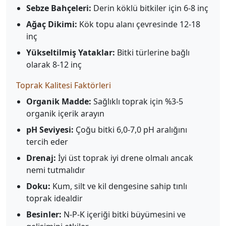
Sebze Bahçeleri:
Derin köklü bitkiler için 6-8 inç
Ağaç Dikimi:
Kök topu alanı çevresinde 12-18
inç
Yükseltilmiş Yataklar:
Bitki türlerine bağlı
olarak 8-12 inç
Toprak Kalitesi Faktörleri
Organik Madde:
Sağlıklı toprak için %3-5
organik içerik arayın
pH Seviyesi:
Çoğu bitki 6,0-7,0 pH aralığını
tercih eder
Drenaj:
İyi üst toprak iyi drene olmalı ancak
nemi tutmalıdır
Doku:
Kum, silt ve kil dengesine sahip tınlı
toprak idealdir
Besinler:
N-P-K içeriği bitki büyümesini ve