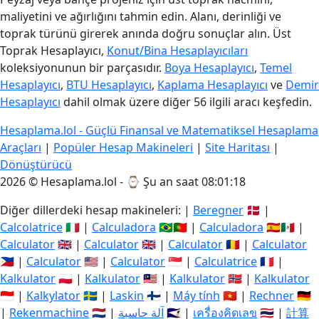
maliyetini ve ağırlığını tahmin edin. Alanı, derinliği ve
toprak türünü girerek anında doğru sonuçlar alın. Üst
Toprak Hesaplayıcı,
Konut/Bina Hesaplayıcıları
koleksiyonunun bir parçasıdır.
Boya Hesaplayıcı
,
Temel
Hesaplayıcı
,
BTU Hesaplayıcı
,
Kaplama Hesaplayıcı
ve
Demir
Hesaplayıcı
dahil olmak üzere diğer 56 ilgili aracı keşfedin.
Hesaplama.lol - Güçlü Finansal ve Matematiksel Hesaplama
Araçları
|
Popüler Hesap Makineleri
|
Site Haritası
|
Dönüştürücü
2026 © Hesaplama.lol - ⌚
Şu an saat 08:01:19
Diğer dillerdeki hesap makineleri: |
Beregner
🇩🇰 |
Calcolatrice
🇮🇹 |
Calculadora
🇧🇷🇵🇹 |
Calculadora
🇪🇸🇲🇽 |
Calculator
🇬🇧 |
Calculator
🇬🇧 |
Calculator
🇷🇴 |
Calculator
🇵🇭 |
Calculator
🇺🇸 |
Calculator
🇸🇬 |
Calculatrice
🇫🇷 |
Kalkulator
🇵🇱 |
Kalkulator
🇲🇾 |
Kalkulator
🇳🇴 |
Kalkulator
🇮🇩 |
Kalkylator
🇸🇪 |
Laskin
🇫🇮 |
Máy tính
🇻🇳 |
Rechner
🇩🇪
|
Rekenmachine
🇳🇱 |
آلة حاسبة
🇸🇦 |
เครื่องคิดเลข
🇹🇭 |
計算