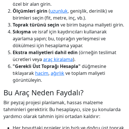
özel bir alan girin.
Ölçümleri girin
(
uzunluk
, genişlik, derinlik) ve
birimleri seçin (fit, metre, inç, vb.).
Toprak türünü seçin
ve birim başına maliyeti girin.
Sıkışma
ve israf için kaydırıcıları kullanarak
ayarlama yapın; bu, toprağın yerleşmesi ve
dökülmesi için hesaplama yapar.
Ekstra maliyetleri dahil edin
(örneğin teslimat
ücretleri veya
araç kiralama
).
"Gerekli Üst Toprağı Hesapla"
düğmesine
tıklayarak
hacim
,
ağırlık
ve toplam maliyeti
görüntüleyin.
Bu Araç Neden Faydalı?
Bir peyzaj projesi planlamak, hassas malzeme
tahminleri gerektirir. Bu hesaplayıcı, size şu konularda
yardımcı olarak tahmin işini ortadan kaldırır:
Her boyuttaki projeler için hızlı ve doğru üst toprak