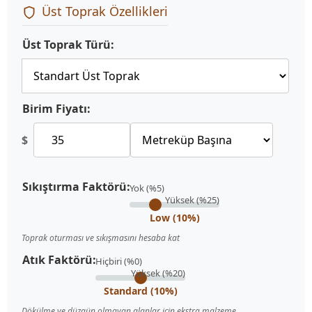
Üst Toprak Özellikleri
Üst Toprak Türü:
Birim Fiyatı:
$
Sıkıştırma Faktörü:
Yok (%5)
Yüksek (%25)
Low (10%)
Toprak oturması ve sıkışmasını hesaba kat
Atık Faktörü:
Hiçbiri (%0)
Yüksek (%20)
Standard (10%)
Dökülme ve düzgün olmayan alanlar için ekstra malzeme