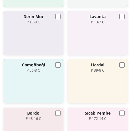
Derin Mor
Lavanta
P 13-8 C
P 13-7 C
Camgöbeği
Hardal
P 56-8 C
P 39-8 C
Bordo
Sıcak Pembe
P 48-16 C
P 172-14 C