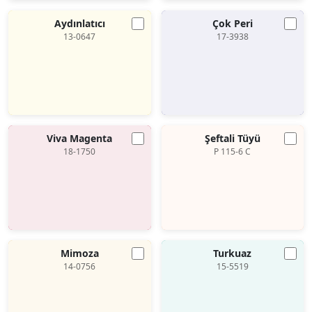
Aydınlatıcı
Çok Peri
13-0647
17-3938
Viva Magenta
Şeftali Tüyü
18-1750
P 115-6 C
Mimoza
Turkuaz
14-0756
15-5519