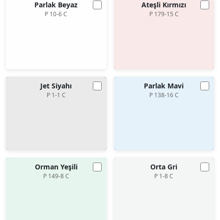
Parlak Beyaz
Ateşli Kırmızı
P 10-6 C
P 179-15 C
Jet Siyahı
Parlak Mavi
P 1-1 C
P 138-16 C
Orman Yeşili
Orta Gri
P 149-8 C
P 1-8 C