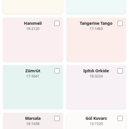
Hanımeli
Tangerine Tango
18-2120
17-1463
Zümrüt
Işıltılı Orkide
17-5641
18-3224
Marsala
Gül Kuvars
18-1438
13-1520