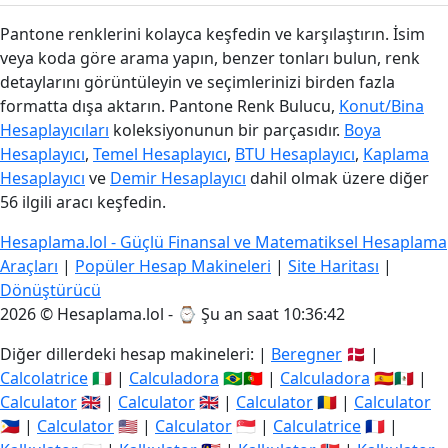
Pantone renklerini kolayca keşfedin ve karşılaştırın. İsim
veya koda göre arama yapın, benzer tonları bulun, renk
detaylarını görüntüleyin ve seçimlerinizi birden fazla
formatta dışa aktarın. Pantone Renk Bulucu,
Konut/Bina
Hesaplayıcıları
koleksiyonunun bir parçasıdır.
Boya
Hesaplayıcı
,
Temel Hesaplayıcı
,
BTU Hesaplayıcı
,
Kaplama
Hesaplayıcı
ve
Demir Hesaplayıcı
dahil olmak üzere diğer
56 ilgili aracı keşfedin.
Hesaplama.lol - Güçlü Finansal ve Matematiksel Hesaplama
Araçları
|
Popüler Hesap Makineleri
|
Site Haritası
|
Dönüştürücü
2026 © Hesaplama.lol - ⌚
Şu an saat 10:36:42
Diğer dillerdeki hesap makineleri: |
Beregner
🇩🇰 |
Calcolatrice
🇮🇹 |
Calculadora
🇧🇷🇵🇹 |
Calculadora
🇪🇸🇲🇽 |
Calculator
🇬🇧 |
Calculator
🇬🇧 |
Calculator
🇷🇴 |
Calculator
🇵🇭 |
Calculator
🇺🇸 |
Calculator
🇸🇬 |
Calculatrice
🇫🇷 |