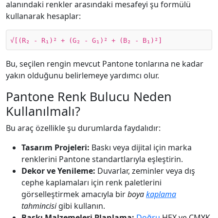
alanındaki renkler arasındaki mesafeyi şu formülü
kullanarak hesaplar:
√[(R₂ - R₁)² + (G₂ - G₁)² + (B₂ - B₁)²]
Bu, seçilen rengin mevcut Pantone tonlarına ne kadar
yakın olduğunu belirlemeye yardımcı olur.
Pantone Renk Bulucu Neden
Kullanılmalı?
Bu araç özellikle şu durumlarda faydalıdır:
Tasarım Projeleri:
Baskı veya dijital için marka
renklerini Pantone standartlarıyla eşleştirin.
Dekor ve Yenileme:
Duvarlar, zeminler veya dış
cephe kaplamaları için renk paletlerini
görselleştirmek amacıyla bir
boya
kaplama
tahmincisi
gibi kullanın.
Baskı Malzemeleri Planlama:
Doğru
HEX ve CMYK