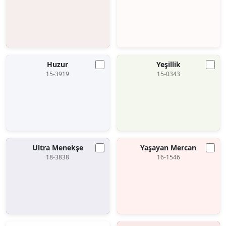
Huzur
Yeşillik
15-3919
15-0343
Ultra Menekşe
Yaşayan Mercan
18-3838
16-1546