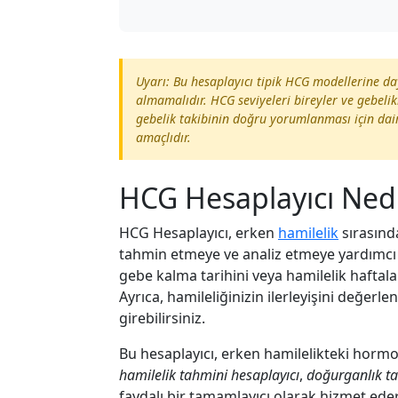
Uyarı: Bu hesaplayıcı tipik HCG modellerine day
almamalıdır. HCG seviyeleri bireyler ve gebeli
gebelik takibinin doğru yorumlanması için dai
amaçlıdır.
HCG Hesaplayıcı Ned
HCG Hesaplayıcı, erken
hamilelik
sırasın
tahmin etmeye ve analiz etmeye yardımcı ola
gebe kalma tarihini veya hamilelik haftalar
Ayrıca, hamileliğinizin ilerleyişini değer
girebilirsiniz.
Bu hesaplayıcı, erken hamilelikteki hormo
hamilelik tahmini hesaplayıcı
,
doğurganlık t
faydalı bir tamamlayıcı olarak hizmet eder