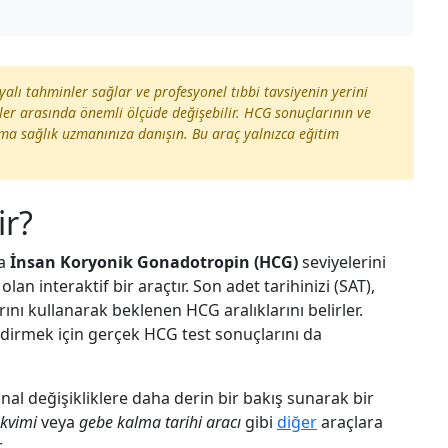
alı tahminler sağlar ve profesyonel tıbbi tavsiyenin yerini
kler arasında önemli ölçüde değişebilir. HCG sonuçlarının ve
ma sağlık uzmanınıza danışın. Bu araç yalnızca eğitim
ir?
da
İnsan Koryonik Gonadotropin (HCG)
seviyelerini
n interaktif bir araçtır. Son adet tarihinizi (SAT),
ını kullanarak beklenen HCG aralıklarını belirler.
lendirmek için gerçek HCG test sonuçlarını da
nal değişikliklere daha derin bir bakış sunarak bir
akvimi
veya
gebe kalma tarihi aracı
gibi
diğer
araçlara
.