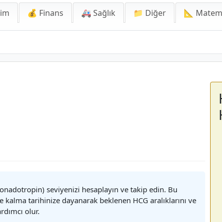
lim
💰 Finans
🚑 Sağlık
📁 Diğer
📐 Matem
nadotropin) seviyenizi hesaplayın ve takip edin. Bu
e kalma tarihinize dayanarak beklenen HCG aralıklarını ve
rdımcı olur.