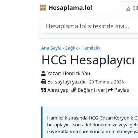
🧮 Hesaplama.lol
🔬 Bi
Hesap Makineleri
Ana Sayfa
›
Sağlık
›
Hamilelik
HCG Hesaplayıcı
Yazar:
Henrick Yau
Bu sayfayı yazdır
- 20 Temmuz 2026
Alıntı yap
|
Bağlantı ver
|
Paylaş
Hamilelik sırasında HCG (İnsan Koryonik Go
hesaplayıcı, son adet döneminize veya geb
ikiye katlanma sürelerini tahmin etmeye ya