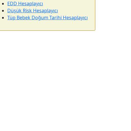
EDD Hesaplayıcı
Düşük Risk Hesaplayıcı
Tüp Bebek Doğum Tarihi Hesaplayıcı