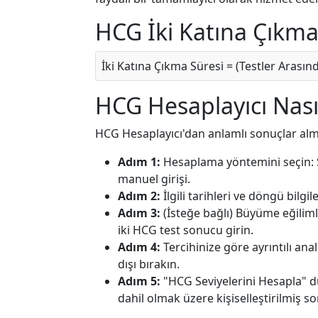
HCG İki Katına Çıkma
İki Katına Çıkma Süresi = (Testler Arasında
HCG Hesaplayıcı Nasıl
HCG Hesaplayıcı'dan anlamlı sonuçlar almak
Adım 1:
Hesaplama yöntemini seçin: SA
manuel girişi.
Adım 2:
İlgili tarihleri ve döngü bilgi
Adım 3:
(İsteğe bağlı) Büyüme eğilimle
iki HCG test sonucu girin.
Adım 4:
Tercihinize göre ayrıntılı ana
dışı bırakın.
Adım 5:
"HCG Seviyelerini Hesapla" d
dahil olmak üzere kişiselleştirilmiş s