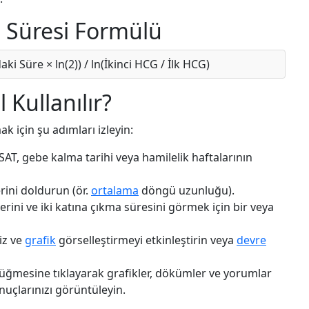
 Süresi Formülü
ki Süre × ln(2)) / ln(İkinci HCG / İlk HCG)
 Kullanılır?
 için şu adımları izleyin:
T, gebe kalma tarihi veya hamilelik haftalarının
lerini doldurun (ör.
ortalama
döngü uzunluğu).
rini ve iki katına çıkma süresini görmek için bir veya
liz ve
grafik
görselleştirmeyi etkinleştirin veya
devre
üğmesine tıklayarak grafikler, dökümler ve yorumlar
onuçlarınızı görüntüleyin.