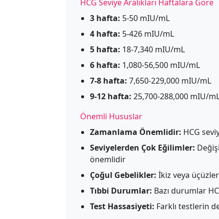
HCG Seviye Aralıkları Haftalara Göre
3 hafta:
5-50 mIU/mL
4 hafta:
5-426 mIU/mL
5 hafta:
18-7,340 mIU/mL
6 hafta:
1,080-56,500 mIU/mL
7-8 hafta:
7,650-229,000 mIU/mL
9-12 hafta:
25,700-288,000 mIU/m
Önemli Hususlar
Zamanlama Önemlidir:
HCG seviye
Seviyelerden Çok Eğilimler:
Değişi
önemlidir
Çoğul Gebelikler:
İkiz veya üçüzler
Tıbbi Durumlar:
Bazı durumlar HCG 
Test Hassasiyeti:
Farklı testlerin d