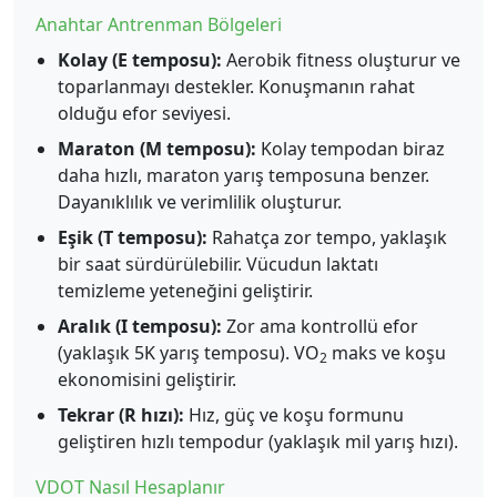
Anahtar Antrenman Bölgeleri
Kolay (E temposu):
Aerobik fitness oluşturur ve
toparlanmayı destekler. Konuşmanın rahat
olduğu efor seviyesi.
Maraton (M temposu):
Kolay tempodan biraz
daha hızlı, maraton yarış temposuna benzer.
Dayanıklılık ve verimlilik oluşturur.
Eşik (T temposu):
Rahatça zor tempo, yaklaşık
bir saat sürdürülebilir. Vücudun laktatı
temizleme yeteneğini geliştirir.
Aralık (I temposu):
Zor ama kontrollü efor
(yaklaşık 5K yarış temposu). VO
maks ve koşu
2
ekonomisini geliştirir.
Tekrar (R hızı):
Hız, güç ve koşu formunu
geliştiren hızlı tempodur (yaklaşık mil yarış hızı).
VDOT Nasıl Hesaplanır