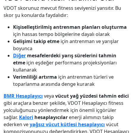
VDOT skorunuz mevcut fitness seviyenizi yansıtır. Bu
skor şu konularda faydalıdır:
Kişiselleştirilmiş antrenman planları oluşturma
için hassas tempo bölgelerine dayalı olarak
Gelişimi takip etme
için antrenman ve yarışlar
boyunca
Diğer
mesafelerdeki yarış sürelerini tahmin
etme
için eşdeğer performans projeksiyonları
kullanarak
Verimliliği artırma
için antrenman türleri ve
toparlanma arasında denge kurarak
BMR Hesaplayıcı
veya
vücut yağ yüzdesi tahmin edici
gibi araçlara benzer şekilde, VDOT Hesaplayıcı fitness
yolculuğunuzu yönlendirmek için önemli içgörüler
sağlar.
Kalori
hesaplayıcılar
enerji alımınızı takip
ederken ve
yağsız vücut kütlesi hesaplayıcı
vücut
kompozisyonunuzu değerlendirirken, VDOT Hesaplayıcı