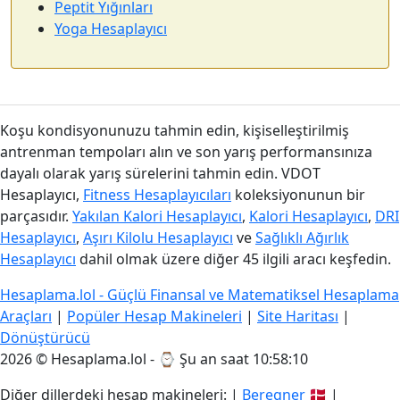
Peptit Yığınları
Yoga Hesaplayıcı
Koşu kondisyonunuzu tahmin edin, kişiselleştirilmiş
antrenman tempoları alın ve son yarış performansınıza
dayalı olarak yarış sürelerini tahmin edin. VDOT
Hesaplayıcı,
Fitness Hesaplayıcıları
koleksiyonunun bir
parçasıdır.
Yakılan Kalori Hesaplayıcı
,
Kalori Hesaplayıcı
,
DRI
Hesaplayıcı
,
Aşırı Kilolu Hesaplayıcı
ve
Sağlıklı Ağırlık
Hesaplayıcı
dahil olmak üzere diğer 45 ilgili aracı keşfedin.
Hesaplama.lol - Güçlü Finansal ve Matematiksel Hesaplama
Araçları
|
Popüler Hesap Makineleri
|
Site Haritası
|
Dönüştürücü
2026 © Hesaplama.lol - ⌚
Şu an saat 10:58:11
Diğer dillerdeki hesap makineleri: |
Beregner
🇩🇰 |