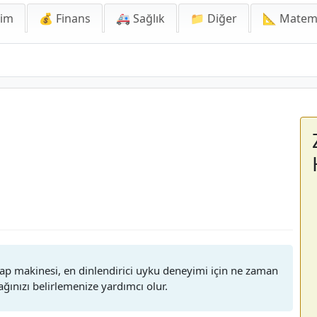
lim
💰 Finans
🚑 Sağlık
📁 Diğer
📐 Matem
ı
ap makinesi, en dinlendirici uyku deneyimi için ne zaman
ınızı belirlemenize yardımcı olur.