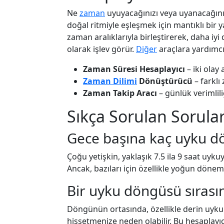
Ne
zaman
uyuyacağınızı veya uyanacağın
doğal ritmiyle eşleşmek için mantıklı bir 
zaman aralıklarıyla birleştirerek, daha iyi
olarak işlev görür.
Diğer
araçlara yardımcı
Zaman Süresi Hesaplayıcı
– iki olay
Zaman Dilimi
Dönüştürücü
– farklı
Zaman Takip Aracı
– günlük verimlil
Sıkça Sorulan Sorular
Gece başına kaç uyku d
Çoğu yetişkin, yaklaşık 7.5 ila 9 saat uyk
Ancak, bazıları için özellikle yoğun döneml
Bir uyku döngüsü sırası
Döngünün ortasında, özellikle derin uyk
hissetmenize neden olabilir. Bu hesaplayı