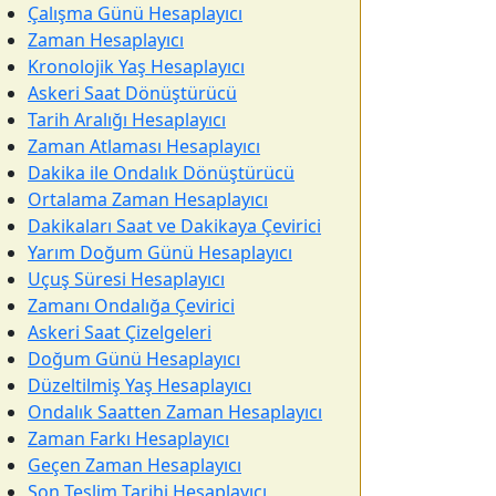
Çalışma Günü Hesaplayıcı
Zaman Hesaplayıcı
Kronolojik Yaş Hesaplayıcı
Askeri Saat Dönüştürücü
Tarih Aralığı Hesaplayıcı
Zaman Atlaması Hesaplayıcı
Dakika ile Ondalık Dönüştürücü
Ortalama Zaman Hesaplayıcı
Dakikaları Saat ve Dakikaya Çevirici
Yarım Doğum Günü Hesaplayıcı
Uçuş Süresi Hesaplayıcı
Zamanı Ondalığa Çevirici
Askeri Saat Çizelgeleri
Doğum Günü Hesaplayıcı
Düzeltilmiş Yaş Hesaplayıcı
Ondalık Saatten Zaman Hesaplayıcı
Zaman Farkı Hesaplayıcı
Geçen Zaman Hesaplayıcı
Son Teslim Tarihi Hesaplayıcı