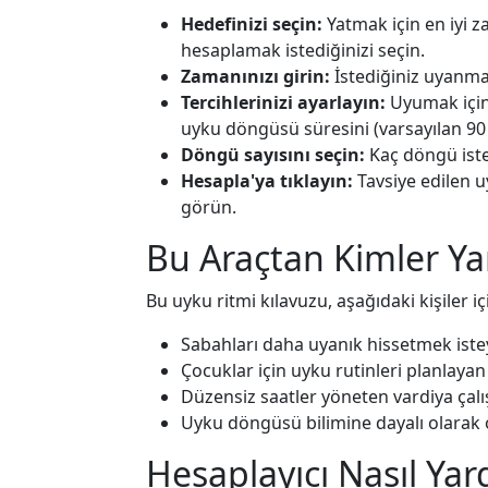
Hedefinizi seçin:
Yatmak için en iyi 
hesaplamak istediğinizi seçin.
Zamanınızı girin:
İstediğiniz uyanma 
Tercihlerinizi ayarlayın:
Uyumak için 
uyku döngüsü süresini (varsayılan 90 
Döngü sayısını seçin:
Kaç döngü istedi
Hesapla'ya tıklayın:
Tavsiye edilen u
görün.
Bu Araçtan Kimler Yar
Bu uyku ritmi kılavuzu, aşağıdaki kişiler iç
Sabahları daha uyanık hissetmek iste
Çocuklar için uyku rutinleri planlaya
Düzensiz saatler yöneten vardiya çalı
Uyku döngüsü bilimine dayalı olarak
Hesaplayıcı Nasıl Yar