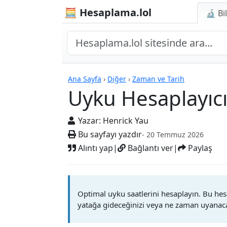
🧮 Hesaplama.lol
🔬 Bi
Hesap Makineleri
Ana Sayfa
›
Diğer
›
Zaman ve Tarih
Uyku Hesaplayıc
Yazar:
Henrick Yau
Bu sayfayı yazdır
- 20 Temmuz 2026
Alıntı yap
|
Bağlantı ver
|
Paylaş
Optimal uyku saatlerini hesaplayın. Bu hes
yatağa gideceğinizi veya ne zaman uyanacağ