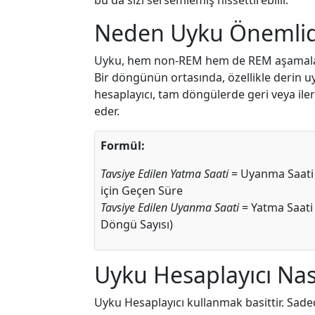
bu da sizi sersemlemiş hissettirebilir.
Neden Uyku Önemlid
Uyku, hem non-REM hem de REM aşamaların
Bir döngünün ortasında, özellikle derin u
hesaplayıcı, tam döngülerde geri veya ile
eder.
Formül:
Tavsiye Edilen Yatma Saati
= Uyanma Saati 
için Geçen Süre
Tavsiye Edilen Uyanma Saati
= Yatma Saati
Döngü Sayısı)
Uyku Hesaplayıcı Nası
Uyku Hesaplayıcı kullanmak basittir. Sadec