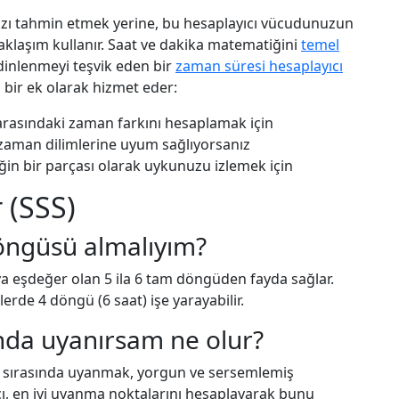
ızı tahmin etmek yerine, bu hesaplayıcı vücudunuzun
yaklaşım kullanır. Saat ve dakika matematiğini
temel
 dinlenmeyi teşvik eden bir
zaman süresi hesaplayıcı
 bir ek olarak hizmet eder:
 arasındaki zaman farkını hesaplamak için
 zaman dilimlerine uyum sağlıyorsanız
iğin bir parçası olarak uykunuzu izlemek için
 (SSS)
öngüsü almalıyım?
uya eşdeğer olan 5 ila 6 tam döngüden fayda sağlar.
erde 4 döngü (6 saat) işe yarayabilir.
nda uyanırsam ne olur?
u sırasında uyanmak, yorgun ve sersemlemiş
cı, en iyi uyanma noktalarını hesaplayarak bunu