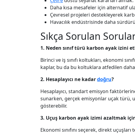
Çevre
dostu seyahat kararları almak.
Daha kısa mesafeler için alternatif 
Çevresel projeleri destekleyerek kar
Havacılık endüstrisinde daha sürdürü
Sıkça Sorulan Sorula
1. Neden sınıf türü karbon ayak izini et
Birinci ve iş sınıfı koltukları, ekonomi sı
kaplar, bu da bu koltuklara atfedilen dah
2. Hesaplayıcı ne kadar
doğru
?
Hesaplayıcı, standart emisyon faktörlerine
sunarken, gerçek emisyonlar uçak türü, u
gösterebilir.
3. Uçuş karbon ayak izimi azaltmak içi
Ekonomi sınıfını seçerek, direkt uçuşları t