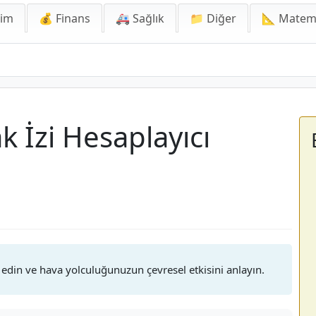
lim
💰 Finans
🚑 Sağlık
📁 Diğer
📐 Matem
 İzi Hesaplayıcı
edin ve hava yolculuğunuzun çevresel etkisini anlayın.