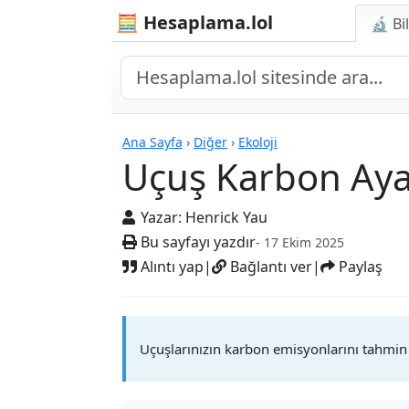
🧮 Hesaplama.lol
🔬 Bi
Hesap Makineleri
Ana Sayfa
›
Diğer
›
Ekoloji
Uçuş Karbon Ayak
Yazar:
Henrick Yau
Bu sayfayı yazdır
- 17 Ekim 2025
Alıntı yap
|
Bağlantı ver
|
Paylaş
Uçuşlarınızın karbon emisyonlarını tahmin 