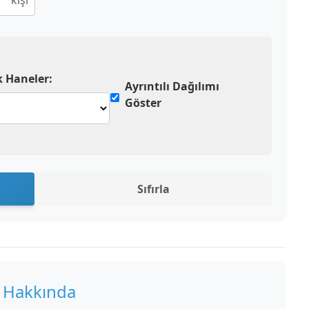
kişi
 Haneler:
Ayrıntılı Dağılımı
Göster
Sıfırla
 Hakkında