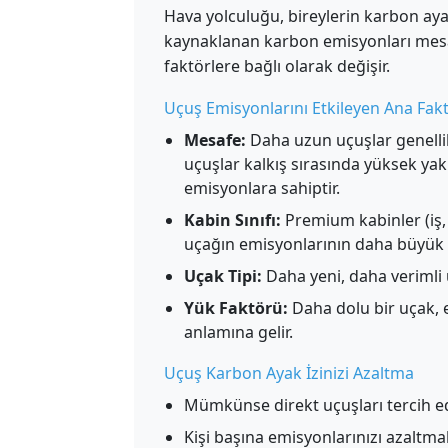
Hava yolculuğu, bireylerin karbon aya
kaynaklanan karbon emisyonları mesafe
faktörlere bağlı olarak değişir.
Uçuş Emisyonlarını Etkileyen Ana Fakt
Mesafe:
Daha uzun uçuşlar genellik
uçuşlar kalkış sırasında yüksek ya
emisyonlara sahiptir.
Kabin Sınıfı:
Premium kabinler (iş, 
uçağın emisyonlarının daha büyük b
Uçak Tipi:
Daha yeni, daha verimli 
Yük Faktörü:
Daha dolu bir uçak, e
anlamına gelir.
Uçuş Karbon Ayak İzinizi Azaltma
Mümkünse direkt uçuşları tercih edin
Kişi başına emisyonlarınızı azaltm