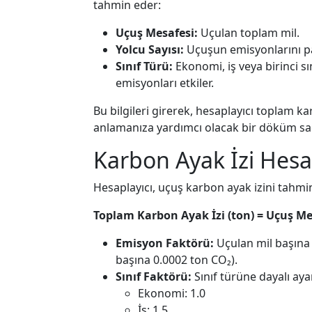
tahmin eder:
Uçuş Mesafesi:
Uçulan toplam mil.
Yolcu Sayısı:
Uçuşun emisyonlarını pay
Sınıf Türü:
Ekonomi, iş veya birinci sı
emisyonları etkiler.
Bu bilgileri girerek, hesaplayıcı toplam k
anlamanıza yardımcı olacak bir döküm sağ
Karbon Ayak İzi Hes
Hesaplayıcı, uçuş karbon ayak izini tahmi
Toplam Karbon Ayak İzi (ton) = Uçuş Me
Emisyon Faktörü:
Uçulan mil başına 
başına 0.0002 ton CO₂).
Sınıf Faktörü:
Sınıf türüne dayalı ay
Ekonomi: 1.0
İş: 1.5