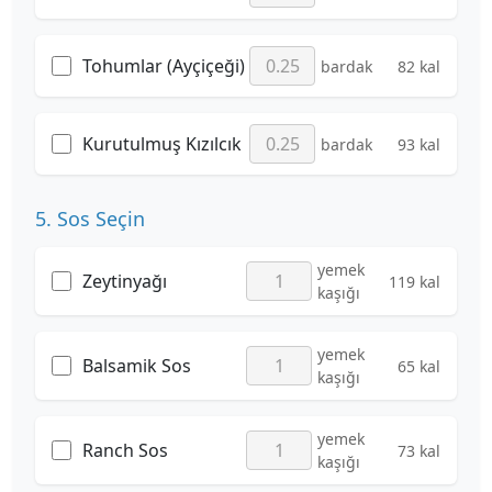
Tohumlar (Ayçiçeği)
bardak
82 kal
Kurutulmuş Kızılcık
bardak
93 kal
5. Sos Seçin
yemek
Zeytinyağı
119 kal
kaşığı
yemek
Balsamik Sos
65 kal
kaşığı
yemek
Ranch Sos
73 kal
kaşığı