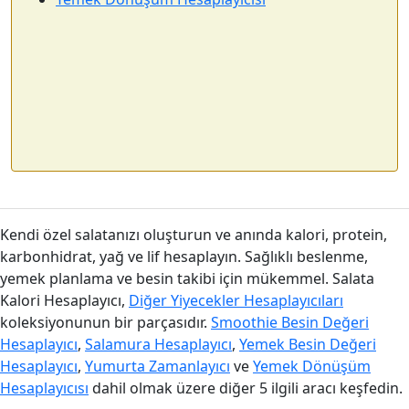
Kendi özel salatanızı oluşturun ve anında kalori, protein,
karbonhidrat, yağ ve lif hesaplayın. Sağlıklı beslenme,
yemek planlama ve besin takibi için mükemmel. Salata
Kalori Hesaplayıcı,
Diğer Yiyecekler Hesaplayıcıları
koleksiyonunun bir parçasıdır.
Smoothie Besin Değeri
Hesaplayıcı
,
Salamura Hesaplayıcı
,
Yemek Besin Değeri
Hesaplayıcı
,
Yumurta Zamanlayıcı
ve
Yemek Dönüşüm
Hesaplayıcısı
dahil olmak üzere diğer 5 ilgili aracı keşfedin.