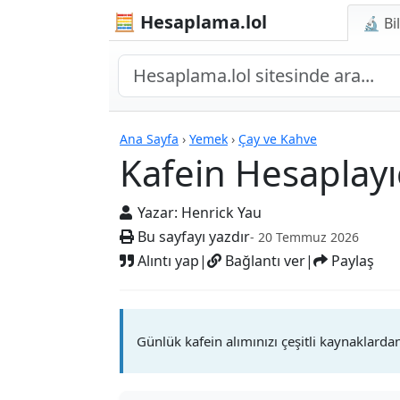
🧮 Hesaplama.lol
🔬 Bi
Kafein Hesaplayıcı
Ana Sayfa
›
Yemek
›
Çay ve Kahve
Kafein Hesaplayı
Yazar:
Henrick Yau
Bu sayfayı yazdır
- 20 Temmuz 2026
Alıntı yap
|
Bağlantı ver
|
Paylaş
Günlük kafein alımınızı çeşitli kaynaklardan