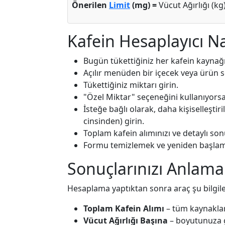
Önerilen
Limit
(mg) =
Vücut Ağırlığı (kg)
Kafein Hesaplayıcı Nas
Bugün tükettiğiniz her kafein kaynağ
Açılır menüden bir içecek veya ürün s
Tükettiğiniz miktarı girin.
"Özel Miktar" seçeneğini kullanıyorsan
İsteğe bağlı olarak, daha kişiselleştir
cinsinden) girin.
Toplam kafein alımınızı ve detaylı so
Formu temizlemek ve yeniden başlam
Sonuçlarınızı Anlama
Hesaplama yaptıktan sonra araç şu bilgiler
Toplam Kafein Alımı
– tüm kaynaklar
Vücut Ağırlığı Başına
– boyutunuza g