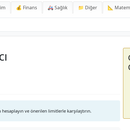
lim
💰 Finans
🚑 Sağlık
📁 Diğer
📐 Matem
cı
 hesaplayın ve önerilen limitlerle karşılaştırın.