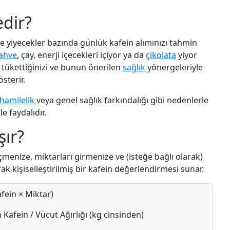
edir?
 ve yiyecekler bazında günlük kafein alımınızı tahmin
ahve
, çay, enerji içecekleri içiyor ya da
çikolata
yiyor
 tükettiğinizi ve bunun önerilen
sağlık
yönergeleriyle
sterir.
hamilelik
veya genel sağlık farkındalığı gibi nedenlerle
le faydalıdır.
şır?
çmenize, miktarları girmenize ve (isteğe bağlı olarak)
ak kişiselleştirilmiş bir kafein değerlendirmesi sunar.
fein × Miktar)
Kafein / Vücut Ağırlığı (kg cinsinden)