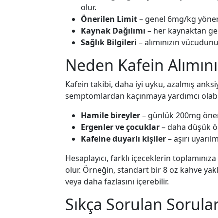
olur.
Önerilen Limit
– genel 6mg/kg yönerg
Kaynak Dağılımı
– her kaynaktan gel
Sağlık Bilgileri
– alımınızın vücudunuz
Neden Kafein Alımınız
Kafein takibi, daha iyi uyku, azalmış anksiye
semptomlardan kaçınmaya yardımcı olabilir
Hamile bireyler
– günlük 200mg öneri
Ergenler ve çocuklar
– daha düşük ön
Kafeine duyarlı kişiler
– aşırı uyarıl
Hesaplayıcı, farklı içeceklerin toplamını
olur. Örneğin, standart bir 8 oz kahve yak
veya daha fazlasını içerebilir.
Sıkça Sorulan Sorular