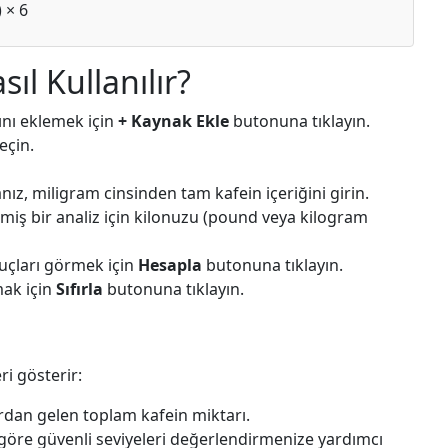
 × 6
ıl Kullanılır?
ını eklemek için
+ Kaynak Ekle
butonuna tıklayın.
eçin.
ız, miligram cinsinden tam kafein içeriğini girin.
ilmiş bir analiz için kilonuzu (pound veya kilogram
nuçları görmek için
Hesapla
butonuna tıklayın.
ak için
Sıfırla
butonuna tıklayın.
i gösterir:
dan gelen toplam kafein miktarı.
öre güvenli seviyeleri değerlendirmenize yardımcı