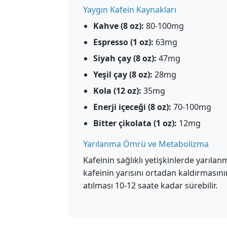
Yaygın Kafein Kaynakları
Kahve (8 oz):
80-100mg
Espresso (1 oz):
63mg
Siyah çay (8 oz):
47mg
Yeşil çay (8 oz):
28mg
Kola (12 oz):
35mg
Enerji içeceği (8 oz):
70-100mg
Bitter çikolata (1 oz):
12mg
Yarılanma Ömrü ve Metabolizma
Kafeinin sağlıklı yetişkinlerde yarıla
kafeinin yarısını ortadan kaldırması
atılması 10-12 saate kadar sürebilir.