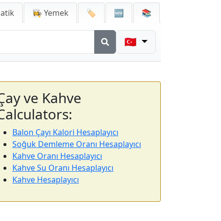
atik
👩‍🍳 Yemek
🏷️
🆕
📚
🇹🇷
Çay ve Kahve
Calculators:
Balon Çayı Kalori Hesaplayıcı
Soğuk Demleme Oranı Hesaplayıcı
Kahve Oranı Hesaplayıcı
Kahve Su Oranı Hesaplayıcı
Kahve Hesaplayıcı