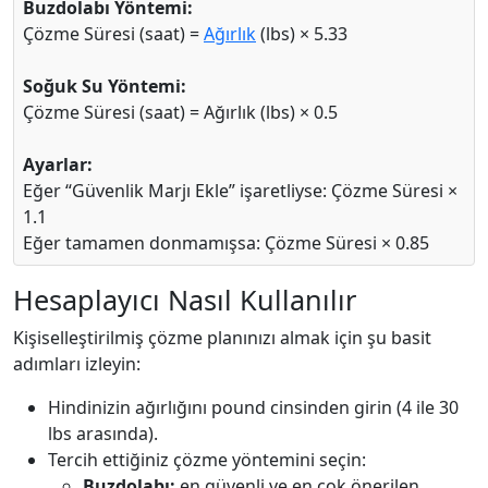
Buzdolabı Yöntemi:
Çözme Süresi (saat) =
Ağırlık
(lbs) × 5.33
Soğuk Su Yöntemi:
Çözme Süresi (saat) = Ağırlık (lbs) × 0.5
Ayarlar:
Eğer “Güvenlik Marjı Ekle” işaretliyse: Çözme Süresi ×
1.1
Eğer tamamen donmamışsa: Çözme Süresi × 0.85
Hesaplayıcı Nasıl Kullanılır
Kişiselleştirilmiş çözme planınızı almak için şu basit
adımları izleyin:
Hindinizin ağırlığını pound cinsinden girin (4 ile 30
lbs arasında).
Tercih ettiğiniz çözme yöntemini seçin:
Buzdolabı:
en güvenli ve en çok önerilen