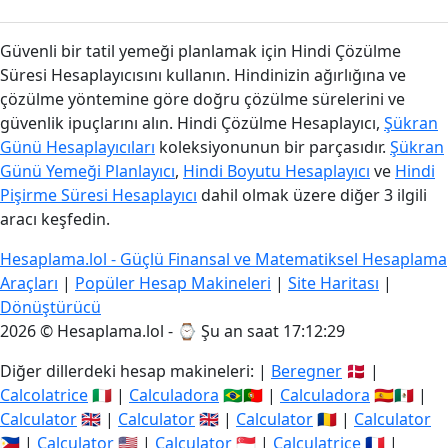
Güvenli bir tatil yemeği planlamak için Hindi Çözülme
Süresi Hesaplayıcısını kullanın. Hindinizin ağırlığına ve
çözülme yöntemine göre doğru çözülme sürelerini ve
güvenlik ipuçlarını alın. Hindi Çözülme Hesaplayıcı,
Şükran
Günü Hesaplayıcıları
koleksiyonunun bir parçasıdır.
Şükran
Günü Yemeği Planlayıcı
,
Hindi Boyutu Hesaplayıcı
ve
Hindi
Pişirme Süresi Hesaplayıcı
dahil olmak üzere diğer 3 ilgili
aracı keşfedin.
Hesaplama.lol - Güçlü Finansal ve Matematiksel Hesaplama
Araçları
|
Popüler Hesap Makineleri
|
Site Haritası
|
Dönüştürücü
2026 © Hesaplama.lol - ⌚
Şu an saat 17:12:29
Diğer dillerdeki hesap makineleri: |
Beregner
🇩🇰 |
Calcolatrice
🇮🇹 |
Calculadora
🇧🇷🇵🇹 |
Calculadora
🇪🇸🇲🇽 |
Calculator
🇬🇧 |
Calculator
🇬🇧 |
Calculator
🇷🇴 |
Calculator
🇵🇭 |
Calculator
🇺🇸 |
Calculator
🇸🇬 |
Calculatrice
🇫🇷 |