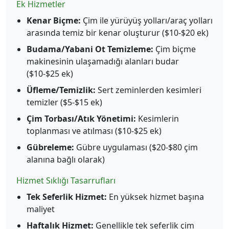
Ek Hizmetler
Kenar Biçme:
Çim ile yürüyüş yolları/araç yolları
arasında temiz bir kenar oluşturur ($10-$20 ek)
Budama/Yabani Ot Temizleme:
Çim biçme
makinesinin ulaşamadığı alanları budar
($10-$25 ek)
Üfleme/Temizlik:
Sert zeminlerden kesimleri
temizler ($5-$15 ek)
Çim Torbası/Atık Yönetimi:
Kesimlerin
toplanması ve atılması ($10-$25 ek)
Gübreleme:
Gübre uygulaması ($20-$80 çim
alanına bağlı olarak)
Hizmet Sıklığı Tasarrufları
Tek Seferlik Hizmet:
En yüksek hizmet başına
maliyet
Haftalık Hizmet:
Genellikle tek seferlik çim