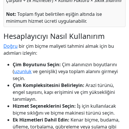
Çarpanı
+
Ek Hizmetler
) ×
Konum Faktörü
×
Sıklık İndirimi
Not:
Toplam fiyat belirtilen eşiğin altında ise
minimum hizmet ücreti uygulanabilir.
Hesaplayıcıyı Nasıl Kullanırım
Doğru
bir çim biçme maliyeti tahmini almak için bu
adımları izleyin:
Çim Boyutunu Seçin:
Çim alanınızın boyutlarını
(
uzunluk
ve genişlik) veya toplam alanını girmeyi
seçin.
Çim Kompleksitesini Belirleyin:
Arazi türünü,
engel sayısını, kapı erişimini ve çim yüksekliğini
tanımlayın.
Hizmet Seçeneklerini Seçin:
İş için kullanılacak
biçme sıklığını ve biçme makinesi türünü seçin.
Ek Hizmetleri Dahil Edin:
Kenar biçme, budama,
üfleme, torbalama, gübreleme veya sulama gibi