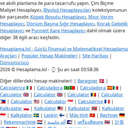
ve akıllı planlama ile para tasarrufu yapın. Çim Biçme
Maliyet Hesaplayıcı,
Biyoloji Hesaplayıcıları
koleksiyonunun
bir parçasıdır.
Köpek Boyutu Hesaplayıcı
,
Mısır Verim
Hesaplayıcı
,
Dönüm Başına Sığır Hesaplayıcı
,
Kısrak Gebelik
Hesaplayıcı
ve
Punnett Kare Hesaplayıcı
dahil olmak üzere
diğer 38 ilgili aracı keşfedin.
Hesaplama.lol - Güçlü Finansal ve Matematiksel Hesaplama
Araçları
|
Popüler Hesap Makineleri
|
Site Haritası
|
Dönüştürücü
2026 © Hesaplama.lol - ⌚
Şu an saat 03:58:37
Diğer dillerdeki hesap makineleri: |
Beregner
🇩🇰 |
Calcolatrice
🇮🇹 |
Calculadora
🇧🇷🇵🇹 |
Calculadora
🇪🇸🇲🇽 |
Calculator
🇬🇧 |
Calculator
🇬🇧 |
Calculator
🇷🇴 |
Calculator
🇵🇭 |
Calculator
🇺🇸 |
Calculator
🇸🇬 |
Calculatrice
🇫🇷 |
Kalkulator
🇵🇱 |
Kalkulator
🇲🇾 |
Kalkulator
🇳🇴 |
Kalkulator
🇮🇩 |
Kalkylator
🇸🇪 |
Laskin
🇫🇮 |
Máy tính
🇻🇳 |
Rechner
🇩🇪
|
Rekenmachine
🇳🇱 |
آلة حاسبة
🇸🇦 |
เครื่องคิดเลข
🇹🇭 |
計算